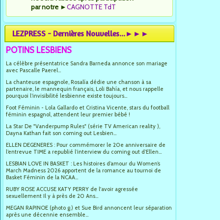
par notre
►
CAGNOTTE TdT
LEZPRESS - Dernières Nouvelles...►►►
POTINS LESBIENS
La célèbre présentatrice Sandra Barneda annonce son mariage
avec Pascalle Paerel...
La chanteuse espagnole, Rosalía dédie une chanson à sa
partenaire, le mannequin français, Loli Bahía, et nous rappelle
pourquoi l’invisibilité lesbienne existe toujours...
Foot Féminin - Lola Gallardo et Cristina Vicente, stars du football
féminin espagnol, attendent leur premier bébé !
La Star De "Vanderpump Rules" (série TV American reality ),
Dayna Kathan fait son coming out Lesbien...
ELLEN DEGENERES : Pour commémorer le 20e anniversaire de
l’entrevue TIME a republié l’interview du coming out d’Ellen...
LESBIAN LOVE IN BASKET : Les histoires d’amour du Women’s
March Madness 2026 apportent de la romance au tournoi de
Basket Féminin de la NCAA...
RUBY ROSE ACCUSE KATY PERRY de l'avoir agressée
sexuellement Il y à près de 20 Ans...
MEGAN RAPINOE (photo g.) et Sue Bird annoncent leur séparation
après une décennie ensemble...