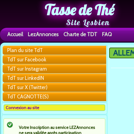
Tasse de Thé
Site Lesbien
Accueil
LezAnnonces
Charte de TDT
FAQ
Plan du site TdT
ALLE
Vous êtes 
TdT sur Facebook
TdT sur Instagram
TdT sur LinkedIN
TdT sur X (Twitter)
TdT CAGNOTTE(S)
Connexion au site
Votre Inscription au service LEZAnnonces
ne sera validée après participation