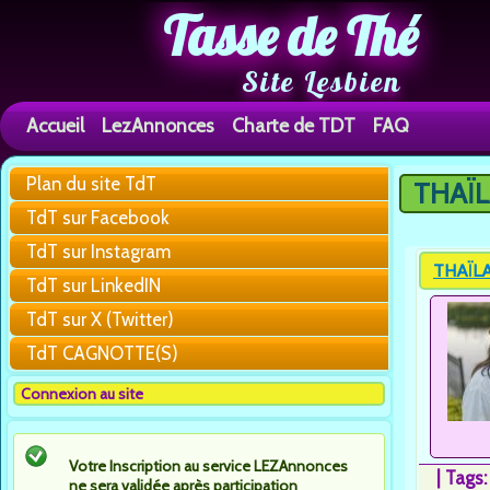
Tasse de Thé
Site Lesbien
Accueil
LezAnnonces
Charte de TDT
FAQ
Plan du site TdT
THAÏLA
Vous êtes 
TdT sur Facebook
TdT sur Instagram
THAÏLAN
TdT sur LinkedIN
TdT sur X (Twitter)
TdT CAGNOTTE(S)
Connexion au site
Votre Inscription au service LEZAnnonces
|
Tags
ne sera validée après participation