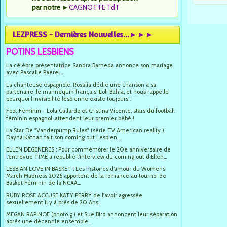
par notre
►
CAGNOTTE TdT
LEZPRESS - Dernières Nouvelles...►►►
POTINS LESBIENS
La célèbre présentatrice Sandra Barneda annonce son mariage
avec Pascalle Paerel...
La chanteuse espagnole, Rosalía dédie une chanson à sa
partenaire, le mannequin français, Loli Bahía, et nous rappelle
pourquoi l’invisibilité lesbienne existe toujours...
Foot Féminin - Lola Gallardo et Cristina Vicente, stars du football
féminin espagnol, attendent leur premier bébé !
La Star De "Vanderpump Rules" (série TV American reality ),
Dayna Kathan fait son coming out Lesbien...
ELLEN DEGENERES : Pour commémorer le 20e anniversaire de
l’entrevue TIME a republié l’interview du coming out d’Ellen...
LESBIAN LOVE IN BASKET : Les histoires d’amour du Women’s
March Madness 2026 apportent de la romance au tournoi de
Basket Féminin de la NCAA...
RUBY ROSE ACCUSE KATY PERRY de l'avoir agressée
sexuellement Il y à près de 20 Ans...
MEGAN RAPINOE (photo g.) et Sue Bird annoncent leur séparation
après une décennie ensemble...