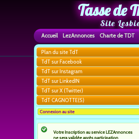
Tasse de T
Site Lesbi
Accueil
LezAnnonces
Charte de TDT
Plan du site TdT
TdT sur Facebook
TdT sur Instagram
TdT sur LinkedIN
TdT sur X (Twitter)
TdT CAGNOTTE(S)
Connexion au site
Votre Inscription au service LEZAnnonces
ne sera validée après participation