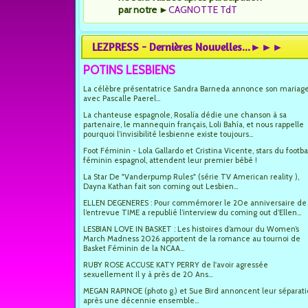
par notre
►
CAGNOTTE TdT
LEZPRESS - Dernières Nouvelles...►►►
POTINS LESBIENS
La célèbre présentatrice Sandra Barneda annonce son mariag
avec Pascalle Paerel...
La chanteuse espagnole, Rosalía dédie une chanson à sa
partenaire, le mannequin français, Loli Bahía, et nous rappelle
pourquoi l’invisibilité lesbienne existe toujours...
Foot Féminin - Lola Gallardo et Cristina Vicente, stars du footba
féminin espagnol, attendent leur premier bébé !
La Star De "Vanderpump Rules" (série TV American reality ),
Dayna Kathan fait son coming out Lesbien...
ELLEN DEGENERES : Pour commémorer le 20e anniversaire de
l’entrevue TIME a republié l’interview du coming out d’Ellen...
LESBIAN LOVE IN BASKET : Les histoires d’amour du Women’s
March Madness 2026 apportent de la romance au tournoi de
Basket Féminin de la NCAA...
RUBY ROSE ACCUSE KATY PERRY de l'avoir agressée
sexuellement Il y à près de 20 Ans...
MEGAN RAPINOE (photo g.) et Sue Bird annoncent leur séparat
après une décennie ensemble...