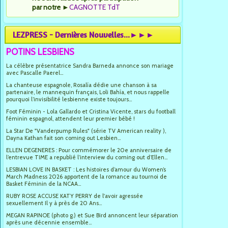
par notre
►
CAGNOTTE TdT
LEZPRESS - Dernières Nouvelles...►►►
POTINS LESBIENS
La célèbre présentatrice Sandra Barneda annonce son mariage
avec Pascalle Paerel...
La chanteuse espagnole, Rosalía dédie une chanson à sa
partenaire, le mannequin français, Loli Bahía, et nous rappelle
pourquoi l’invisibilité lesbienne existe toujours...
Foot Féminin - Lola Gallardo et Cristina Vicente, stars du football
féminin espagnol, attendent leur premier bébé !
La Star De "Vanderpump Rules" (série TV American reality ),
Dayna Kathan fait son coming out Lesbien...
ELLEN DEGENERES : Pour commémorer le 20e anniversaire de
l’entrevue TIME a republié l’interview du coming out d’Ellen...
LESBIAN LOVE IN BASKET : Les histoires d’amour du Women’s
March Madness 2026 apportent de la romance au tournoi de
Basket Féminin de la NCAA...
RUBY ROSE ACCUSE KATY PERRY de l'avoir agressée
sexuellement Il y à près de 20 Ans...
MEGAN RAPINOE (photo g.) et Sue Bird annoncent leur séparation
après une décennie ensemble...