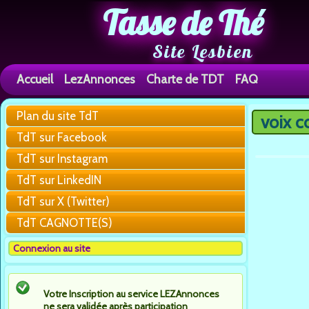
Tasse de Thé
Site Lesbien
Accueil
LezAnnonces
Charte de TDT
FAQ
Plan du site TdT
voix c
Vous êtes 
TdT sur Facebook
TdT sur Instagram
TdT sur LinkedIN
TdT sur X (Twitter)
TdT CAGNOTTE(S)
Connexion au site
Votre Inscription au service LEZAnnonces
ne sera validée après participation