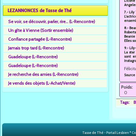
L'icône
Angele
LEZANNONCES de Tasse de Thé
7.- Lil
L'actri
ensembl
Se voir, se découvrir, parler, rire... (L-Rencontre)
8.- Bea
Un gîte à Vienne (Sortir ensemble)
Roberts
Beanie 
Confiance partagée (L-Rencontre)
Elles s
Jamais trop tard (L-Rencontre)
9.- Lil
La sta
Guadeloupe (L-Rencontre)
sont e
Instagr
Guadeloupe (L-Rencontre)
Félici
Je recherche des amies (L-Rencontre)
Source 
Je vends des objets (L-Achat/Vente)
Poids:
0
Tags:
B
Tasse de Thé - Portail Lesbien * Cop