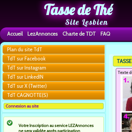
Tasse de Thé
Site Lesbien
Accueil
LezAnnonces
Charte de TDT
FAQ
Plan du site TdT
You are h
TdT sur Facebook
TASSE
TdT sur Instagram
Texte d
TdT sur LinkedIN
TdT sur X (Twitter)
TdT CAGNOTTE(S)
Connexion au site
Votre Inscription au service LEZAnnonces
ne sera validée après participation