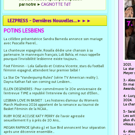
par notre
►
CAGNOTTE TdT
LEZPRESS - Dernières Nouvelles...►►►
POTINS LESBIENS
La célèbre présentatrice Sandra Barneda annonce son mariage
avec Pascalle Paerel...
La chanteuse espagnole, Rosalía dédie une chanson à sa
partenaire, le mannequin français, Loli Bahía, et nous rappelle
pourquoi l’invisibilité lesbienne existe toujours...
2021.
Foot Féminin - Lola Gallardo et Cristina Vicente, stars du football
La star
féminin espagnol, attendent leur premier bébé !
Meyer s
La Star De "Vanderpump Rules" (série TV American reality ),
3.- Ale
Dayna Kathan fait son coming out Lesbien...
En mai 
Awards.
ELLEN DEGENERES : Pour commémorer le 20e anniversaire de
l’entrevue TIME a republié l’interview du coming out d’Ellen...
4.- Luc
2024.
LESBIAN LOVE IN BASKET : Les histoires d’amour du Women’s
La chan
March Madness 2026 apportent de la romance au tournoi de
Basket Féminin de la NCAA...
5.- Sar
Les act
RUBY ROSE ACCUSE KATY PERRY de l'avoir agressée
plus d'
sexuellement Il y à près de 20 Ans...
«Nous 
MEGAN RAPINOE (photo g.) et Sue Bird annoncent leur séparation
6.- Ale
après une décennie ensemble...