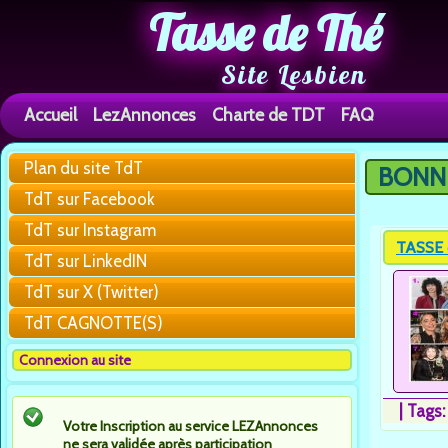
Tasse de Thé
Site Lesbien
Accueil
LezAnnonces
Charte de TDT
FAQ
Plan du site TdT
BONNE
You are h
TdT sur Facebook
TdT sur Instagram
TASSE 
TdT sur LinkedIN
TdT sur X (Twitter)
TdT CAGNOTTE(S)
Connexion au site
|
Tags
Votre Inscription au service LEZAnnonces
ne sera validée après participation