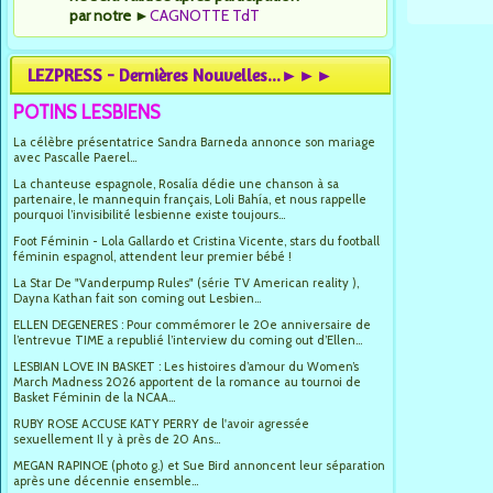
par notre
►
CAGNOTTE TdT
LEZPRESS - Dernières Nouvelles...►►►
POTINS LESBIENS
La célèbre présentatrice Sandra Barneda annonce son mariage
avec Pascalle Paerel...
La chanteuse espagnole, Rosalía dédie une chanson à sa
partenaire, le mannequin français, Loli Bahía, et nous rappelle
pourquoi l’invisibilité lesbienne existe toujours...
Foot Féminin - Lola Gallardo et Cristina Vicente, stars du football
féminin espagnol, attendent leur premier bébé !
La Star De "Vanderpump Rules" (série TV American reality ),
Dayna Kathan fait son coming out Lesbien...
ELLEN DEGENERES : Pour commémorer le 20e anniversaire de
l’entrevue TIME a republié l’interview du coming out d’Ellen...
LESBIAN LOVE IN BASKET : Les histoires d’amour du Women’s
March Madness 2026 apportent de la romance au tournoi de
Basket Féminin de la NCAA...
RUBY ROSE ACCUSE KATY PERRY de l'avoir agressée
sexuellement Il y à près de 20 Ans...
MEGAN RAPINOE (photo g.) et Sue Bird annoncent leur séparation
après une décennie ensemble...