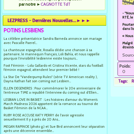
par notre
►
CAGNOTTE TdT
- "Nous
RTÉ, le
LEZPRESS - Dernières Nouvelles...►►►
Pourtan
dans l’
POTINS LESBIENS
« Nous
La célèbre présentatrice Sandra Barneda annonce son mariage
avec Pascalle Paerel...
Malgré 
étreint
La chanteuse espagnole, Rosalía dédie une chanson à sa
partenaire, le mannequin français, Loli Bahía, et nous rappelle
Source
pourquoi l’invisibilité lesbienne existe toujours...
Foot Féminin - Lola Gallardo et Cristina Vicente, stars du football
Poids:
féminin espagnol, attendent leur premier bébé !
0
La Star De "Vanderpump Rules" (série TV American reality ),
Tags:
R
Dayna Kathan fait son coming out Lesbien...
ELLEN DEGENERES : Pour commémorer le 20e anniversaire de
l’entrevue TIME a republié l’interview du coming out d’Ellen...
LESBIAN LOVE IN BASKET : Les histoires d’amour du Women’s
March Madness 2026 apportent de la romance au tournoi de
Basket Féminin de la NCAA...
RUBY ROSE ACCUSE KATY PERRY de l'avoir agressée
sexuellement Il y à près de 20 Ans...
MEGAN RAPINOE (photo g.) et Sue Bird annoncent leur séparation
après une décennie ensemble...