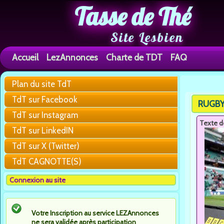
Tasse de Thé
Site Lesbien
Accueil
LezAnnonces
Charte de TDT
FAQ
Plan du site TdT
You are h
TdT sur Facebook
RUGBY F
TdT sur Instagram
Texte d
TdT sur LinkedIN
TdT sur X (Twitter)
TdT CAGNOTTE(S)
Connexion au site
Votre Inscription au service LEZAnnonces
ne sera validée après participation