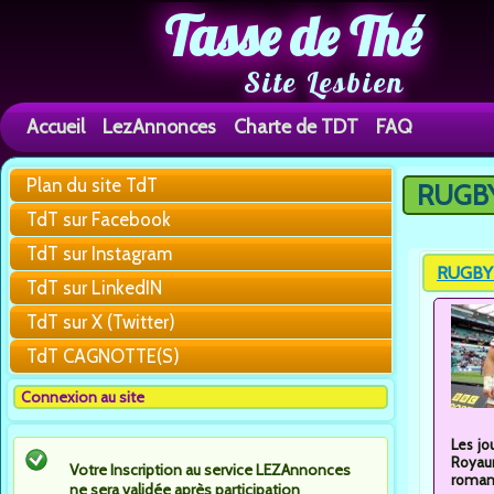
Tasse de Thé
Site Lesbien
Accueil
LezAnnonces
Charte de TDT
FAQ
Plan du site TdT
RUGBY 
You are h
TdT sur Facebook
TdT sur Instagram
RUGBY F
TdT sur LinkedIN
TdT sur X (Twitter)
TdT CAGNOTTE(S)
Connexion au site
Les jo
Royaum
Votre Inscription au service LEZAnnonces
romanc
ne sera validée après participation