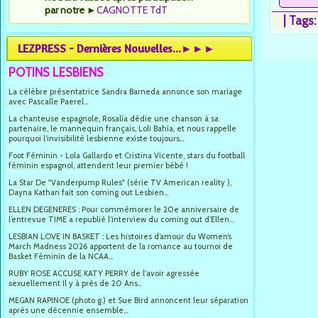
par notre
►
CAGNOTTE TdT
|
Tags
LEZPRESS - Dernières Nouvelles...►►►
POTINS LESBIENS
La célèbre présentatrice Sandra Barneda annonce son mariage
avec Pascalle Paerel...
La chanteuse espagnole, Rosalía dédie une chanson à sa
partenaire, le mannequin français, Loli Bahía, et nous rappelle
pourquoi l’invisibilité lesbienne existe toujours...
Foot Féminin - Lola Gallardo et Cristina Vicente, stars du football
féminin espagnol, attendent leur premier bébé !
La Star De "Vanderpump Rules" (série TV American reality ),
Dayna Kathan fait son coming out Lesbien...
ELLEN DEGENERES : Pour commémorer le 20e anniversaire de
l’entrevue TIME a republié l’interview du coming out d’Ellen...
LESBIAN LOVE IN BASKET : Les histoires d’amour du Women’s
March Madness 2026 apportent de la romance au tournoi de
Basket Féminin de la NCAA...
RUBY ROSE ACCUSE KATY PERRY de l'avoir agressée
sexuellement Il y à près de 20 Ans...
MEGAN RAPINOE (photo g.) et Sue Bird annoncent leur séparation
après une décennie ensemble...