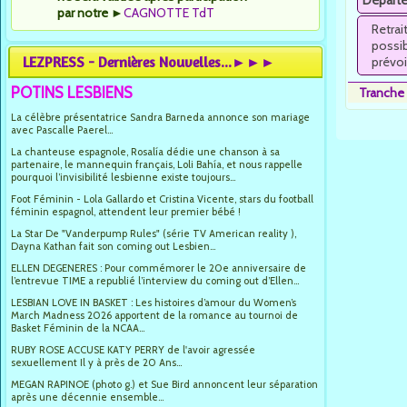
Départe
par notre
►
CAGNOTTE TdT
Retra
possib
LEZPRESS - Dernières Nouvelles...►►►
prévoi
POTINS LESBIENS
Tranche 
La célèbre présentatrice Sandra Barneda annonce son mariage
avec Pascalle Paerel...
La chanteuse espagnole, Rosalía dédie une chanson à sa
partenaire, le mannequin français, Loli Bahía, et nous rappelle
pourquoi l’invisibilité lesbienne existe toujours...
Foot Féminin - Lola Gallardo et Cristina Vicente, stars du football
féminin espagnol, attendent leur premier bébé !
La Star De "Vanderpump Rules" (série TV American reality ),
Dayna Kathan fait son coming out Lesbien...
ELLEN DEGENERES : Pour commémorer le 20e anniversaire de
l’entrevue TIME a republié l’interview du coming out d’Ellen...
LESBIAN LOVE IN BASKET : Les histoires d’amour du Women’s
March Madness 2026 apportent de la romance au tournoi de
Basket Féminin de la NCAA...
RUBY ROSE ACCUSE KATY PERRY de l'avoir agressée
sexuellement Il y à près de 20 Ans...
MEGAN RAPINOE (photo g.) et Sue Bird annoncent leur séparation
après une décennie ensemble...