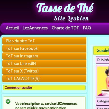
Tasse de Thé
Site Lesbien
Accueil
LezAnnonces
Charte de TDT
FAQ
Plan du site TdT
You are h
TdT sur Facebook
Guade
TdT sur Instagram
Publis
TdT sur LinkedIN
TdT sur X (Twitter)
TdT CAGNOTTE(S)
Connexion au site
Catégor
Votre Inscription au service LEZAnnonces
ne sera validée après participation