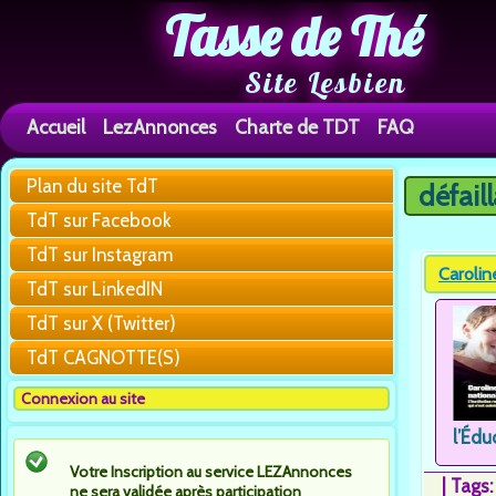
Tasse de Thé
Site Lesbien
Accueil
LezAnnonces
Charte de TDT
FAQ
Plan du site TdT
défaill
You are h
TdT sur Facebook
TdT sur Instagram
Carolin
TdT sur LinkedIN
TdT sur X (Twitter)
TdT CAGNOTTE(S)
Connexion au site
l’Édu
Votre Inscription au service LEZAnnonces
|
Tags
ne sera validée après participation