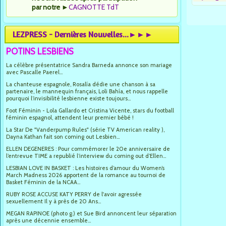
par notre
►
CAGNOTTE TdT
LEZPRESS - Dernières Nouvelles...►►►
POTINS LESBIENS
La célèbre présentatrice Sandra Barneda annonce son mariage
avec Pascalle Paerel...
La chanteuse espagnole, Rosalía dédie une chanson à sa
partenaire, le mannequin français, Loli Bahía, et nous rappelle
pourquoi l’invisibilité lesbienne existe toujours...
Foot Féminin - Lola Gallardo et Cristina Vicente, stars du football
féminin espagnol, attendent leur premier bébé !
La Star De "Vanderpump Rules" (série TV American reality ),
Dayna Kathan fait son coming out Lesbien...
ELLEN DEGENERES : Pour commémorer le 20e anniversaire de
l’entrevue TIME a republié l’interview du coming out d’Ellen...
LESBIAN LOVE IN BASKET : Les histoires d’amour du Women’s
March Madness 2026 apportent de la romance au tournoi de
Basket Féminin de la NCAA...
RUBY ROSE ACCUSE KATY PERRY de l'avoir agressée
sexuellement Il y à près de 20 Ans...
MEGAN RAPINOE (photo g.) et Sue Bird annoncent leur séparation
après une décennie ensemble...