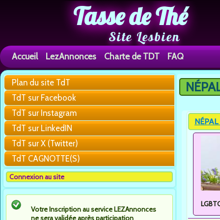
Tasse de Thé
Site Lesbien
Accueil
LezAnnonces
Charte de TDT
FAQ
Plan du site TdT
NÉPAL 
You are h
TdT sur Facebook
TdT sur Instagram
NÉPAL :
TdT sur LinkedIN
TdT sur X (Twitter)
TdT CAGNOTTE(S)
Connexion au site
LGBTQI
Votre Inscription au service LEZAnnonces
ne sera validée après participation