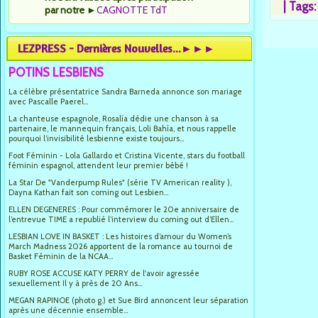
|
Tags
par notre
►
CAGNOTTE TdT
LEZPRESS - Dernières Nouvelles...►►►
POTINS LESBIENS
La célèbre présentatrice Sandra Barneda annonce son mariage
avec Pascalle Paerel...
La chanteuse espagnole, Rosalía dédie une chanson à sa
partenaire, le mannequin français, Loli Bahía, et nous rappelle
pourquoi l’invisibilité lesbienne existe toujours...
Foot Féminin - Lola Gallardo et Cristina Vicente, stars du football
féminin espagnol, attendent leur premier bébé !
La Star De "Vanderpump Rules" (série TV American reality ),
Dayna Kathan fait son coming out Lesbien...
ELLEN DEGENERES : Pour commémorer le 20e anniversaire de
l’entrevue TIME a republié l’interview du coming out d’Ellen...
LESBIAN LOVE IN BASKET : Les histoires d’amour du Women’s
March Madness 2026 apportent de la romance au tournoi de
Basket Féminin de la NCAA...
RUBY ROSE ACCUSE KATY PERRY de l'avoir agressée
sexuellement Il y à près de 20 Ans...
MEGAN RAPINOE (photo g.) et Sue Bird annoncent leur séparation
après une décennie ensemble...