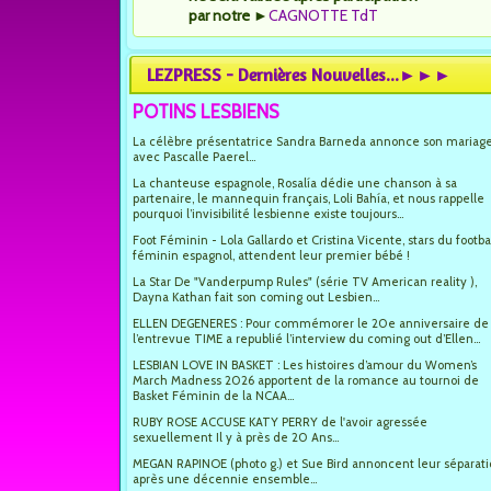
par notre
►
CAGNOTTE TdT
LEZPRESS - Dernières Nouvelles...►►►
POTINS LESBIENS
La célèbre présentatrice Sandra Barneda annonce son mariag
avec Pascalle Paerel...
La chanteuse espagnole, Rosalía dédie une chanson à sa
partenaire, le mannequin français, Loli Bahía, et nous rappelle
pourquoi l’invisibilité lesbienne existe toujours...
Foot Féminin - Lola Gallardo et Cristina Vicente, stars du footba
féminin espagnol, attendent leur premier bébé !
La Star De "Vanderpump Rules" (série TV American reality ),
Dayna Kathan fait son coming out Lesbien...
ELLEN DEGENERES : Pour commémorer le 20e anniversaire de
l’entrevue TIME a republié l’interview du coming out d’Ellen...
LESBIAN LOVE IN BASKET : Les histoires d’amour du Women’s
March Madness 2026 apportent de la romance au tournoi de
Basket Féminin de la NCAA...
RUBY ROSE ACCUSE KATY PERRY de l'avoir agressée
sexuellement Il y à près de 20 Ans...
MEGAN RAPINOE (photo g.) et Sue Bird annoncent leur séparat
après une décennie ensemble...