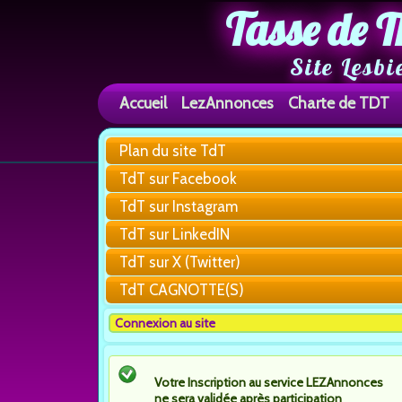
Tasse de T
Site Lesbi
Accueil
LezAnnonces
Charte de TDT
Plan du site TdT
TdT sur Facebook
TdT sur Instagram
TdT sur LinkedIN
TdT sur X (Twitter)
TdT CAGNOTTE(S)
Connexion au site
Votre Inscription au service LEZAnnonces
ne sera validée après participation