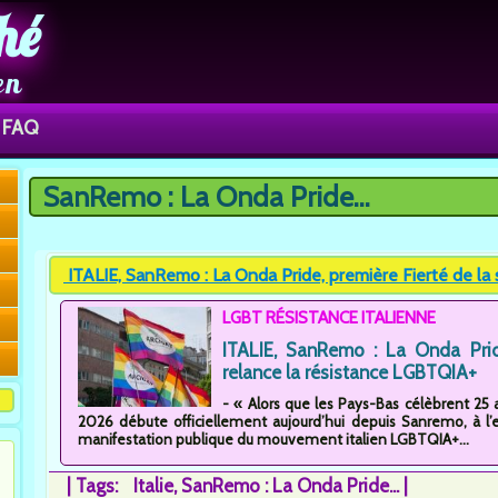
hé
en
FAQ
SanRemo : La Onda Pride...
You are here
ITALIE, SanRemo : La Onda Pride, première Fierté de la sa
LGBT RÉSISTANCE ITALIENNE
ITALIE, SanRemo : La Onda Prid
relance la résistance LGBTQIA+
- « Alors que les Pays-Bas célèbrent 25 a
2026 débute officiellement aujourd’hui depuis Sanremo, à l’e
manifestation publique du mouvement italien LGBTQIA+...
|
Tags:
Italie
SanRemo : La Onda Pride...