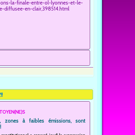
ns-la-finale-entre-ol-lyonnes-et-le-
e-diffusee-en-clair,398514.html
!!
ITOYEN(NE)S
, zones à faibles émissions, sont
!