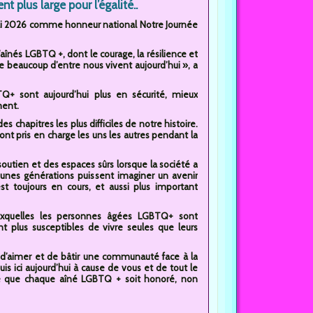
 plus large pour l’égalité..
6 mai 2026 comme honneur national Notre Journée
’aînés LGBTQ +, dont le courage, la résilience et
ue beaucoup d’entre nous vivent aujourd’hui », a
TQ+ sont aujourd’hui plus en sécurité, mieux
ment.
chapitres les plus difficiles de notre histoire.
sont pris en charge les uns les autres pendant la
outien et des espaces sûrs lorsque la société a
 jeunes générations puissent imaginer un avenir
st toujours en cours, et aussi plus important
 auxquelles les personnes âgées LGBTQ+ sont
 plus susceptibles de vivre seules que leurs
r, d’aimer et de bâtir une communauté face à la
suis ici aujourd’hui à cause de vous et de tout le
orte que chaque aîné LGBTQ + soit honoré, non