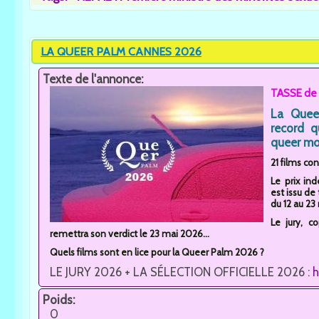
LA QUEER PALM CANNES 2026
Texte de l'annonce:
TASSE de 
La Quee
record q
queer mo
21 films co
Le prix in
est issu de
du 12 au 2
Le jury, c
remettra son verdict le 23 mai 2026...
Quels films sont en lice pour la Queer Palm 2026 ?
LE JURY 2026 + LA SÉLECTION OFFICIELLE 2026 :
h
Poids:
0