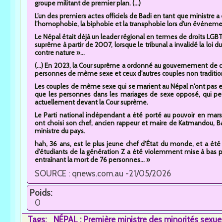
groupe militant de premier plan. (...)
L’un des premiers actes officiels de Badi en tant que ministre a
l’homophobie, la biphobie et la transphobie lors d’un événement
Le Népal était déjà un leader régional en termes de droits LGBTQI
suprême à partir de 2007, lorsque le tribunal a invalidé la loi d
contre nature »...
(...) En 2023, la Cour suprême a ordonné au gouvernement de cr
personnes de même sexe et ceux d'autres couples non traditio
Les couples de même sexe qui se marient au Népal n'ont pas e
que les personnes dans les mariages de sexe opposé, qui peuv
actuellement devant la Cour suprême.
Le Parti national indépendant a été porté au pouvoir en mars
ont choisi son chef, ancien rappeur et maire de Katmandou, B
ministre du pays.
hah, 36 ans, est le plus jeune chef d’État du monde, et a été
d’étudiants de la génération Z a été violemment mise à bas
entraînant la mort de 76 personnes... »
SOURCE : qnews.com.au -21/05/2026
Poids:
0
Tags:
NÉPAL : Première ministre des minorités sexue