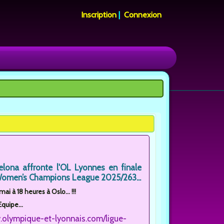
Inscription
|
Connexion
elona affronte l'OL Lyonnes en finale
Women’s Champions League 2025/263...
i à 18 heures à Oslo... !!!
Equipe...
.olympique-et-lyonnais.com/ligue-