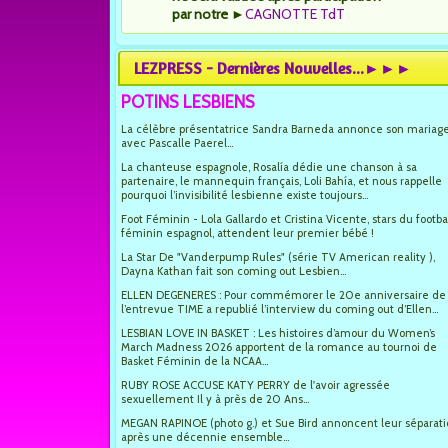
par notre
►
CAGNOTTE TdT
LEZPRESS - Dernières Nouvelles...►►►
POTINS LESBIENS
La célèbre présentatrice Sandra Barneda annonce son mariag
avec Pascalle Paerel...
La chanteuse espagnole, Rosalía dédie une chanson à sa
partenaire, le mannequin français, Loli Bahía, et nous rappelle
pourquoi l’invisibilité lesbienne existe toujours...
Foot Féminin - Lola Gallardo et Cristina Vicente, stars du footba
féminin espagnol, attendent leur premier bébé !
La Star De "Vanderpump Rules" (série TV American reality ),
Dayna Kathan fait son coming out Lesbien...
ELLEN DEGENERES : Pour commémorer le 20e anniversaire de
l’entrevue TIME a republié l’interview du coming out d’Ellen...
LESBIAN LOVE IN BASKET : Les histoires d’amour du Women’s
March Madness 2026 apportent de la romance au tournoi de
Basket Féminin de la NCAA...
RUBY ROSE ACCUSE KATY PERRY de l'avoir agressée
sexuellement Il y à près de 20 Ans...
MEGAN RAPINOE (photo g.) et Sue Bird annoncent leur séparat
après une décennie ensemble...