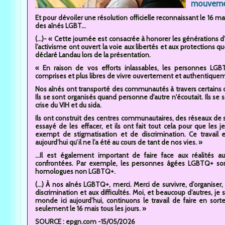
mouvement
Et pour dévoiler une résolution officielle reconnaissant le 1
des aînés LGBT...
(...)- « Cette journée est consacrée à honorer les générations d
l’activisme ont ouvert la voie aux libertés et aux protections q
déclaré Landau lors de la présentation.
« En raison de vos efforts inlassables, les personnes LGB
comprises et plus libres de vivre ouvertement et authentique
Nos aînés ont transporté des communautés à travers certains des 
Ils se sont organisés quand personne d'autre n'écoutait. Ils se 
crise du VIH et du sida.
Ils ont construit des centres communautaires, des réseaux de s
essayé de les effacer, et ils ont fait tout cela pour que les
exempt de stigmatisation et de discrimination. Ce travail e
aujourd’hui qu’il ne l’a été au cours de tant de nos vies. »
...Il est également important de faire face aux réalités
confrontées. Par exemple, les personnes âgées LGBTQ+ sont
homologues non LGBTQ+.
(...) À nos aînés LGBTQ+, merci. Merci de survivre, d’organise
discrimination et aux difficultés. Moi, et beaucoup d’autres, je 
monde ici aujourd’hui, continuons le travail de faire en s
seulement le 16 mais tous les jours. »
SOURCE : epgn.com -15/05/2026