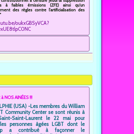
 constitutionnel a censuré jeudi la suppression
 à faibles émissions (ZFE) ainsi qu'un
ment des règles contre l'artificialisation des
"
youtu.be/oukxGBSyVCA?
exUE8tlpC0NC
 NOS AINÉES !!!
PHIE (USA) -Les membres du William
 Community Center se sont réunis à
 Saint-Saint-Laurent le 22 mai pour
 les personnes âgées LGBT dont le
ship a contribué à façonner le