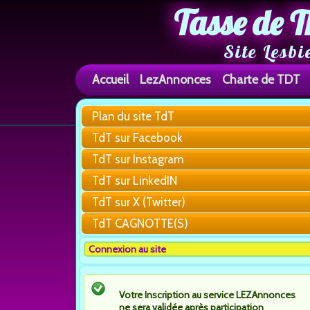
Tasse de T
Site Lesbi
Accueil
LezAnnonces
Charte de TDT
Plan du site TdT
TdT sur Facebook
TdT sur Instagram
TdT sur LinkedIN
TdT sur X (Twitter)
TdT CAGNOTTE(S)
Connexion au site
Votre Inscription au service LEZAnnonces
ne sera validée après participation