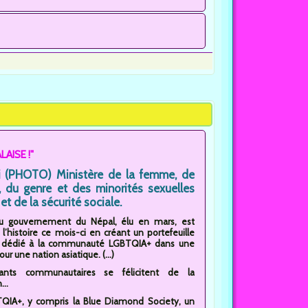
LAISE !"
i (PHOTO) Ministère de la femme, de
e, du genre et des minorités sexuelles
et de la sécurité sociale.
u gouvernement du Népal, élu en mars, est
l’histoire ce mois-ci en créant un portefeuille
el dédié à la communauté LGBTQIA+ dans une
ur une nation asiatique. (...)
eants communautaires se félicitent de la
..
BTQIA+, y compris la Blue Diamond Society, un