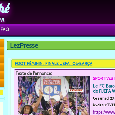
hé
en
FAQ
LezPresse
Vous êtes ici
FOOT FÉMININ : FINALE UEFA : OL-BARÇA
Texte de l'annonce:
SPORTIVES !
Le FC Barc
de l’UEFA 
Ce samedi 23 ma
à voir sur TV L'
https://www