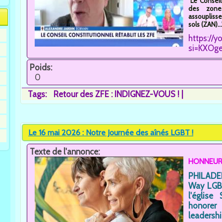
"Le Conseil
des zones
assouplisse
sols (ZAN)...
https://
si=KXOg
Poids:
0
Tags:
Retour des ZFE : INDIGNEZ-VOUS !
Le 16 mai 2026 : Notre Journée des aînés LGBT !
Texte de l'annonce:
HONNEUR à
PHILADEL
Way LGBT
l'église
honorer
leader