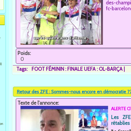
des-champio
fc-barcelon
e
Poids:
0
ll
Tags:
FOOT FÉMININ : FINALE UEFA : OL-BARÇA
Retour des ZFE : Sommes-nous encore en démocratie ??
Texte de l'annonce:
ALERTE C
Les ZFE
rétablies 
ion