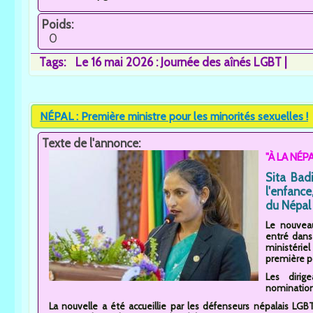
Poids:
0
Tags:
Le 16 mai 2026 : Journée des aînés LGBT
NÉPAL : Première ministre pour les minorités sexuelles !
Texte de l'annonce:
"À LA NÉPA
Sita Bad
l'enfanc
du Népal 
Le nouvea
entré dans 
ministéri
première po
Les dirig
nomination.
La nouvelle a été accueillie par les défenseurs népalais LG