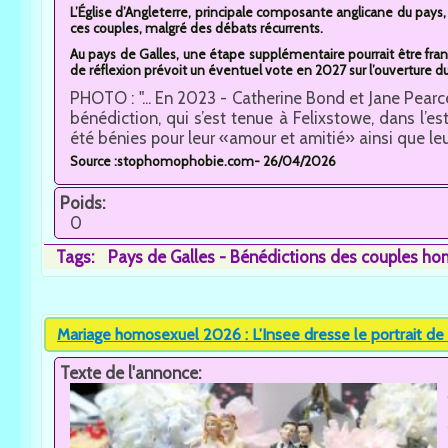
L’Église d’Angleterre, principale composante anglicane du pays, 
ces couples, malgré des débats récurrents.
Au pays de Galles, une étape supplémentaire pourrait être fra
de réflexion prévoit un éventuel vote en 2027 sur l’ouverture 
PHOTO : "... En 2023 - Catherine Bond et Jane Pearce
bénédiction, qui s’est tenue à Felixstowe, dans l’e
été bénies pour leur «amour et amitié» ainsi que leu
Source :stophomophobie.com- 26/04/2026
Poids:
0
Tags:
Pays de Galles - Bénédictions des couples hom
Mariage homosexuel 2026 : L’Insee dresse le portrait de
Texte de l'annonce: