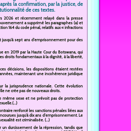
 après la confirmation, par la justice, de
itutionnalité de ces textes.
rs 2026 et récemment relayé dans la presse
gouvernement a supprimé les paragraphes (a) et
ction 164 du code pénal, relatifs aux « infractions
ent jusqu’à sept ans d’emprisonnement pour des
due en 2019 par la Haute Cour du Botswana, qui
des droits fondamentaux à la dignité, à la liberté,
es décisions, les dispositions étaient restées
 années, maintenant une incohérence juridique
ur la jurisprudence nationale. Cette évolution
elle ne crée pas de nouveaux droits.
e même sexe et ne prévoit pas de protection
uelle.(...)
raire renforcé les sanctions pénales liées aux
ncourues jusqu’à dix ans d’emprisonnement. Le
xualité est criminalisée. (...)
ier un durcissement de la répression, tandis que