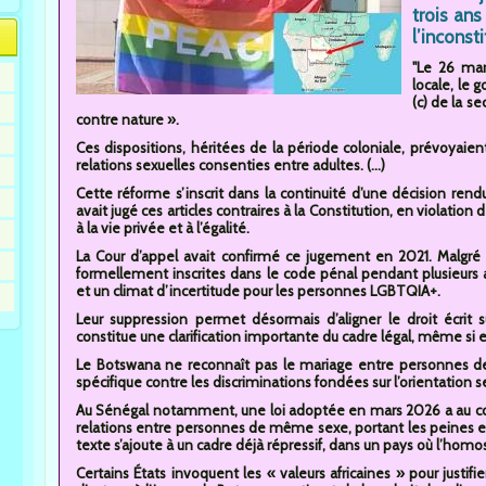
trois ans
l’inconst
"Le 26 ma
locale, le 
(c) de la se
contre nature ».
Ces dispositions, héritées de la période coloniale, prévoyai
relations sexuelles consenties entre adultes. (...)
Cette réforme s’inscrit dans la continuité d’une décision ren
avait jugé ces articles contraires à la Constitution, en violation 
à la vie privée et à l’égalité.
La Cour d’appel avait confirmé ce jugement en 2021. Malgré c
formellement inscrites dans le code pénal pendant plusieurs
et un climat d’incertitude pour les personnes LGBTQIA+.
Leur suppression permet désormais d’aligner le droit écrit s
constitue une clarification importante du cadre légal, même si 
Le Botswana ne reconnaît pas le mariage entre personnes d
spécifique contre les discriminations fondées sur l’orientation sex
Au Sénégal notamment, une loi adoptée en mars 2026 a au cont
relations entre personnes de même sexe, portant les peines e
texte s’ajoute à un cadre déjà répressif, dans un pays où l’homose
Certains États invoquent les « valeurs africaines » pour justif