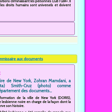
ositions criminalisant les personnes LGBTQIA+. Il
 les droits humains sont universels et doivent
mmissaire aux documents
E
maire de New York, Zohran Mamdani, a
ta) Smith-Cruz (photo) comme
épartement des documents...
information de la ville de New York (DORIS),
e lesbienne noire en charge de la façon dont la
rve son histoire.