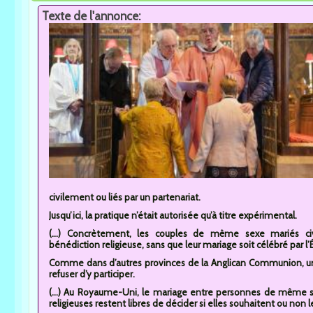
Texte de l'annonce:
civilement ou liés par un partenariat.
Jusqu’ici, la pratique n’était autorisée qu’à titre expérimental.
(...) Concrètement, les couples de même sexe mariés ci
bénédiction religieuse, sans que leur mariage soit célébré par l’É
Comme dans d’autres provinces de la Anglican Communion, un
refuser d’y participer.
(...) Au Royaume-Uni, le mariage entre personnes de même sex
religieuses restent libres de décider si elles souhaitent ou non l