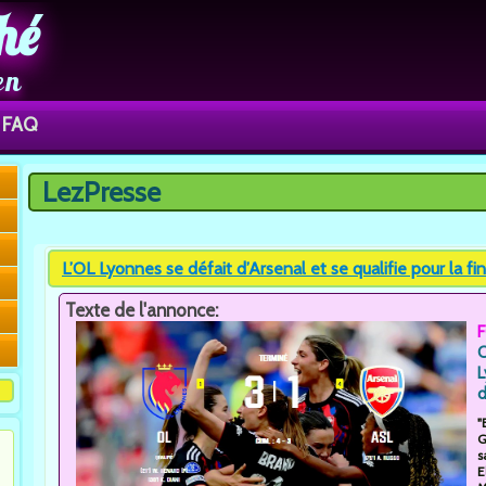
hé
en
FAQ
LezPresse
Vous êtes ici
L’OL Lyonnes se défait d’Arsenal et se qualifie pour la fi
Texte de l'annonce:
F
O
L
d
"
G
s
E