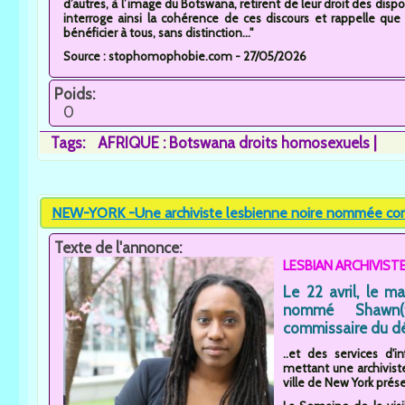
d’autres, à l’image du Botswana, retirent de leur droit des disp
interroge ainsi la cohérence de ces discours et rappelle que
bénéficier à tous, sans distinction..."
Source : stophomophobie.com - 27/05/2026
Poids:
0
Tags:
AFRIQUE : Botswana droits homosexuels
NEW-YORK -Une archiviste lesbienne noire nommée co
Texte de l'annonce:
LESBIAN ARCHIVIST
Le 22 avril, le 
nommé Shawn(
commissaire du d
..et des services d'
mettant une archivist
ville de New York prése