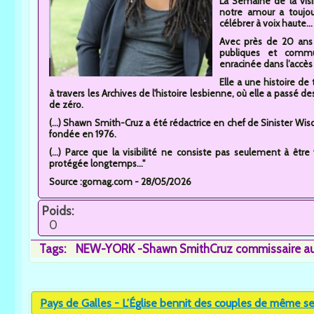
La Semaine de la visi
notre amour a toujou
célébrer à voix haute...
Avec près de 20 ans 
publiques et commun
enracinée dans l’accès et
Elle a une histoire d
à travers les Archives de l'histoire lesbienne, où elle a passé de
de zéro.
(...) Shawn Smith-Cruz a été rédactrice en chef de Sinister Wisd
fondée en 1976.
(...) Parce que la visibilité ne consiste pas seulement à être
protégée longtemps..."
Source :gomag.com - 28/05/2026
Poids:
0
Tags:
NEW-YORK -Shawn SmithCruz commissaire a
Pays de Galles - L’Église bennit des couples de même sex