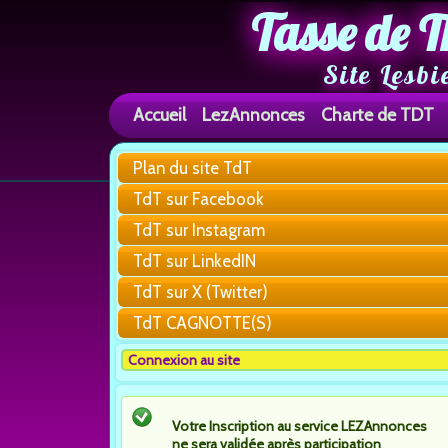
Tasse de T
Site Lesbi
Accueil
LezAnnonces
Charte de TDT
Plan du site TdT
TdT sur Facebook
TdT sur Instagram
TdT sur LinkedIN
TdT sur X (Twitter)
TdT CAGNOTTE(S)
Connexion au site
Votre Inscription au service LEZAnnonces
ne sera validée après participation