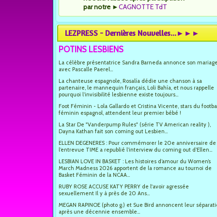
par notre
►
CAGNOTTE TdT
LEZPRESS - Dernières Nouvelles...►►►
POTINS LESBIENS
La célèbre présentatrice Sandra Barneda annonce son mariag
avec Pascalle Paerel...
La chanteuse espagnole, Rosalía dédie une chanson à sa
partenaire, le mannequin français, Loli Bahía, et nous rappelle
pourquoi l’invisibilité lesbienne existe toujours...
Foot Féminin - Lola Gallardo et Cristina Vicente, stars du footba
féminin espagnol, attendent leur premier bébé !
La Star De "Vanderpump Rules" (série TV American reality ),
Dayna Kathan fait son coming out Lesbien...
ELLEN DEGENERES : Pour commémorer le 20e anniversaire de
l’entrevue TIME a republié l’interview du coming out d’Ellen...
LESBIAN LOVE IN BASKET : Les histoires d’amour du Women’s
March Madness 2026 apportent de la romance au tournoi de
Basket Féminin de la NCAA...
RUBY ROSE ACCUSE KATY PERRY de l'avoir agressée
sexuellement Il y à près de 20 Ans...
MEGAN RAPINOE (photo g.) et Sue Bird annoncent leur séparat
après une décennie ensemble...