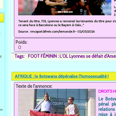
M
L
d
2
Tenant du titre, l'OL Lyonnes a renversé les tenantes du titre pour s'
ce sera face à Barcelone ou le Bayern à Oslo..."
Source : rmcsport.bfmtv.com/lemonde.fr- 02/05/2026
e
Poids:
0
Tags:
FOOT FÉMININ : L’OL Lyonnes se défait d’Arse
ll
AFRIQUE : le Botswana dépénalise l’homosexualité !
Texte de l'annonce:
DROITS 
Le Botsw
pénal pl
relation
ion
mise à j