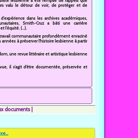
bilité lesbienne a été remplie de rappels que
rs valu le détour de voir, de protéger et de
d’expérience dans les archives académiques,
autaires, Smith-Cruz a bâti une carrière
 l’équité. (...).
e travail communautaire profondément enraciné
s années à préserver l'histoire lesbienne à partir
om, une revue littéraire et artistique lesbienne
 vue, il s’agit d’être documentée, préservée et
ux documents
e...