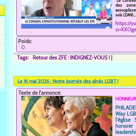
"Le Conseil
des zones
assouplisse
sols (ZAN)...
https://
si=KXOg
Poids:
0
Tags:
Retour des ZFE : INDIGNEZ-VOUS !
Le 16 mai 2026 : Notre Journée des aînés LGBT !
Texte de l'annonce:
HONNEUR à
PHILADEL
Way LGBT
l'église
honorer
leader