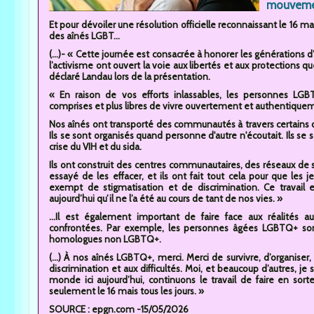
mouvement
Et pour dévoiler une résolution officielle reconnaissant le 1
des aînés LGBT...
(...)- « Cette journée est consacrée à honorer les générations d
l’activisme ont ouvert la voie aux libertés et aux protections q
déclaré Landau lors de la présentation.
« En raison de vos efforts inlassables, les personnes LGB
comprises et plus libres de vivre ouvertement et authentique
Nos aînés ont transporté des communautés à travers certains des 
Ils se sont organisés quand personne d'autre n'écoutait. Ils se 
crise du VIH et du sida.
Ils ont construit des centres communautaires, des réseaux de s
essayé de les effacer, et ils ont fait tout cela pour que les
exempt de stigmatisation et de discrimination. Ce travail e
aujourd’hui qu’il ne l’a été au cours de tant de nos vies. »
...Il est également important de faire face aux réalités
confrontées. Par exemple, les personnes âgées LGBTQ+ sont
homologues non LGBTQ+.
(...) À nos aînés LGBTQ+, merci. Merci de survivre, d’organise
discrimination et aux difficultés. Moi, et beaucoup d’autres, je 
monde ici aujourd’hui, continuons le travail de faire en s
seulement le 16 mais tous les jours. »
SOURCE : epgn.com -15/05/2026