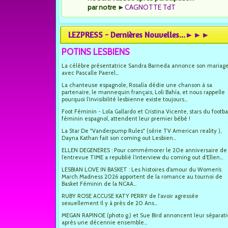
par notre
►
CAGNOTTE TdT
LEZPRESS - Dernières Nouvelles...►►►
POTINS LESBIENS
La célèbre présentatrice Sandra Barneda annonce son mariag
avec Pascalle Paerel...
La chanteuse espagnole, Rosalía dédie une chanson à sa
partenaire, le mannequin français, Loli Bahía, et nous rappelle
pourquoi l’invisibilité lesbienne existe toujours...
Foot Féminin - Lola Gallardo et Cristina Vicente, stars du footba
féminin espagnol, attendent leur premier bébé !
La Star De "Vanderpump Rules" (série TV American reality ),
Dayna Kathan fait son coming out Lesbien...
ELLEN DEGENERES : Pour commémorer le 20e anniversaire de
l’entrevue TIME a republié l’interview du coming out d’Ellen...
LESBIAN LOVE IN BASKET : Les histoires d’amour du Women’s
March Madness 2026 apportent de la romance au tournoi de
Basket Féminin de la NCAA...
RUBY ROSE ACCUSE KATY PERRY de l'avoir agressée
sexuellement Il y à près de 20 Ans...
MEGAN RAPINOE (photo g.) et Sue Bird annoncent leur séparat
après une décennie ensemble...