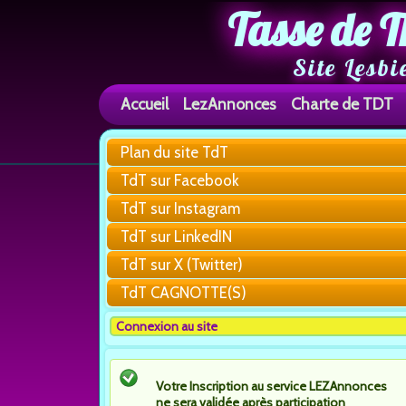
Tasse de T
Site Lesbi
Accueil
LezAnnonces
Charte de TDT
Plan du site TdT
TdT sur Facebook
TdT sur Instagram
TdT sur LinkedIN
TdT sur X (Twitter)
TdT CAGNOTTE(S)
Connexion au site
Votre Inscription au service LEZAnnonces
ne sera validée après participation