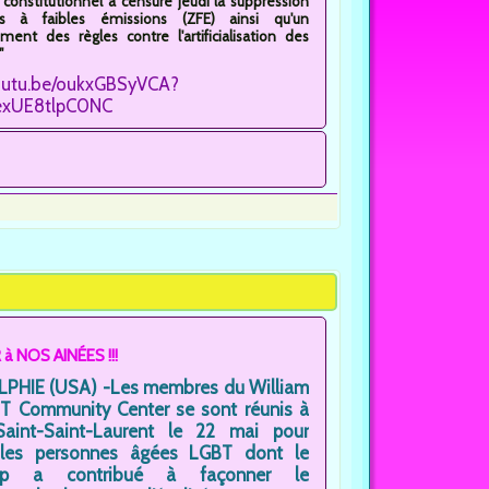
 constitutionnel a censuré jeudi la suppression
 à faibles émissions (ZFE) ainsi qu'un
ment des règles contre l'artificialisation des
"
youtu.be/oukxGBSyVCA?
exUE8tlpC0NC
 NOS AINÉES !!!
PHIE (USA) -Les membres du William
 Community Center se sont réunis à
 Saint-Saint-Laurent le 22 mai pour
 les personnes âgées LGBT dont le
ship a contribué à façonner le