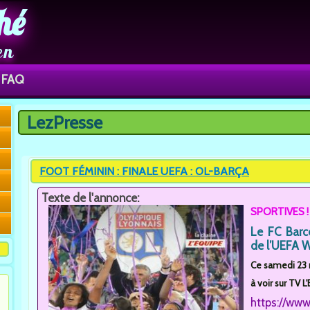
hé
en
FAQ
LezPresse
Vous êtes ici
FOOT FÉMININ : FINALE UEFA : OL-BARÇA
Texte de l'annonce:
SPORTIVES !
Le FC Barc
de l’UEFA 
Ce samedi 23 ma
à voir sur TV L'
https://www