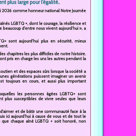
 plus large pour l’égalité..
6 mai 2026 comme honneur national Notre Journée
’aînés LGBTQ +, dont le courage, la résilience et
ue beaucoup d’entre nous vivent aujourd’hui », a
TQ+ sont aujourd’hui plus en sécurité, mieux
ment.
chapitres les plus difficiles de notre histoire.
sont pris en charge les uns les autres pendant la
outien et des espaces sûrs lorsque la société a
 jeunes générations puissent imaginer un avenir
st toujours en cours, et aussi plus important
 auxquelles les personnes âgées LGBTQ+ sont
 plus susceptibles de vivre seules que leurs
r, d’aimer et de bâtir une communauté face à la
suis ici aujourd’hui à cause de vous et de tout le
orte que chaque aîné LGBTQ + soit honoré, non