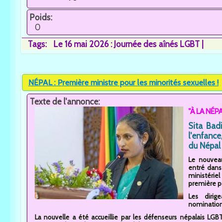
Poids:
0
Tags:
Le 16 mai 2026 : Journée des aînés LGBT
NÉPAL : Première ministre pour les minorités sexuelles !
Texte de l'annonce:
"À LA NÉPA
Sita Bad
l'enfanc
du Népal 
Le nouvea
entré dans 
ministéri
première po
Les dirig
nomination.
La nouvelle a été accueillie par les défenseurs népalais LG