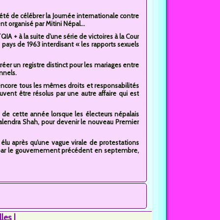
 été de célébrer la Journée internationale contre
 organisé par Mitini Népal...
A + à la suite d’une série de victoires à la Cour
u pays de 1963 interdisant « les rapports sexuels
éer un registre distinct pour les mariages entre
nnels.
ncore tous les mêmes droits et responsabilités
ent être résolus par une autre affaire qui est
 de cette année lorsque les électeurs népalais
alendra Shah, pour devenir le nouveau Premier
 élu après qu’une vague virale de protestations
 par le gouvernement précédent en septembre,
lles