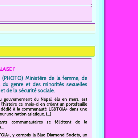
LAISE !"
i (PHOTO) Ministère de la femme, de
e, du genre et des minorités sexuelles
et de la sécurité sociale.
u gouvernement du Népal, élu en mars, est
l’histoire ce mois-ci en créant un portefeuille
el dédié à la communauté LGBTQIA+ dans une
ur une nation asiatique. (...)
eants communautaires se félicitent de la
..
BTQIA+, y compris la Blue Diamond Society, un