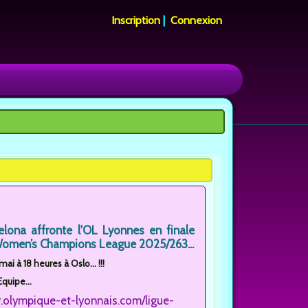
Inscription
|
Connexion
elona affronte l'OL Lyonnes en finale
Women’s Champions League 2025/263...
i à 18 heures à Oslo... !!!
Equipe...
.olympique-et-lyonnais.com/ligue-