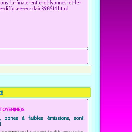
ns-la-finale-entre-ol-lyonnes-et-le-
e-diffusee-en-clair,398514.html
!!
ITOYEN(NE)S
, zones à faibles émissions, sont
!