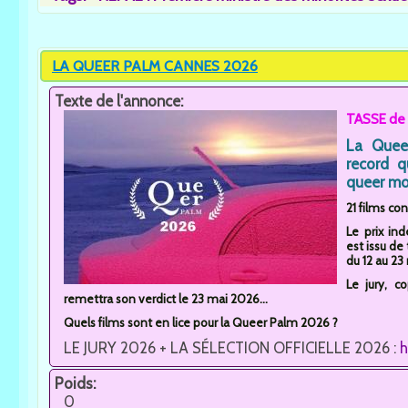
LA QUEER PALM CANNES 2026
Texte de l'annonce:
TASSE de 
La Quee
record q
queer mo
21 films co
Le prix in
est issu de
du 12 au 2
Le jury, c
remettra son verdict le 23 mai 2026...
Quels films sont en lice pour la Queer Palm 2026 ?
LE JURY 2026 + LA SÉLECTION OFFICIELLE 2026 :
h
Poids:
0