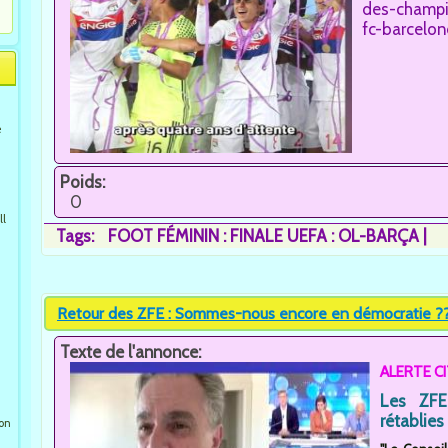
des-champio
fc-barcelon
e
Poids:
0
ll
Tags:
FOOT FÉMININ : FINALE UEFA : OL-BARÇA
Retour des ZFE : Sommes-nous encore en démocratie ??
Texte de l'annonce:
ALERTE C
Les ZFE
rétablies 
ion