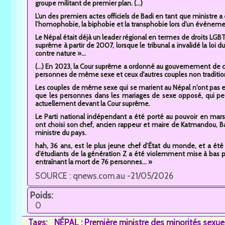
groupe militant de premier plan. (...)
L’un des premiers actes officiels de Badi en tant que ministre a
l’homophobie, la biphobie et la transphobie lors d’un événement
Le Népal était déjà un leader régional en termes de droits LGBTQI
suprême à partir de 2007, lorsque le tribunal a invalidé la loi d
contre nature »...
(...) En 2023, la Cour suprême a ordonné au gouvernement de cr
personnes de même sexe et ceux d'autres couples non traditio
Les couples de même sexe qui se marient au Népal n'ont pas e
que les personnes dans les mariages de sexe opposé, qui peuv
actuellement devant la Cour suprême.
Le Parti national indépendant a été porté au pouvoir en mars
ont choisi son chef, ancien rappeur et maire de Katmandou, B
ministre du pays.
hah, 36 ans, est le plus jeune chef d’État du monde, et a été
d’étudiants de la génération Z a été violemment mise à bas
entraînant la mort de 76 personnes... »
SOURCE : qnews.com.au -21/05/2026
Poids:
0
Tags:
NÉPAL : Première ministre des minorités sexue