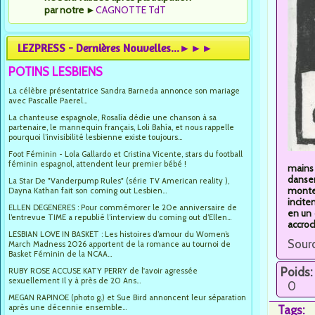
par notre
►
CAGNOTTE TdT
LEZPRESS - Dernières Nouvelles...►►►
POTINS LESBIENS
La célèbre présentatrice Sandra Barneda annonce son mariage
avec Pascalle Paerel...
La chanteuse espagnole, Rosalía dédie une chanson à sa
partenaire, le mannequin français, Loli Bahía, et nous rappelle
pourquoi l’invisibilité lesbienne existe toujours...
Foot Féminin - Lola Gallardo et Cristina Vicente, stars du football
féminin espagnol, attendent leur premier bébé !
mains 
dansen
La Star De "Vanderpump Rules" (série TV American reality ),
monte 
Dayna Kathan fait son coming out Lesbien...
incite
ELLEN DEGENERES : Pour commémorer le 20e anniversaire de
en un 
l’entrevue TIME a republié l’interview du coming out d’Ellen...
accroch
LESBIAN LOVE IN BASKET : Les histoires d’amour du Women’s
Sourc
March Madness 2026 apportent de la romance au tournoi de
Basket Féminin de la NCAA...
Poids:
RUBY ROSE ACCUSE KATY PERRY de l'avoir agressée
sexuellement Il y à près de 20 Ans...
0
MEGAN RAPINOE (photo g.) et Sue Bird annoncent leur séparation
après une décennie ensemble...
Tags: