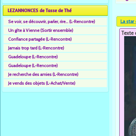
LEZANNONCES de Tasse de Thé
La star
Se voir, se découvrir, parler, rire... (L-Rencontre)
Un gîte à Vienne (Sortir ensemble)
Texte 
Confiance partagée (L-Rencontre)
Jamais trop tard (L-Rencontre)
Guadeloupe (L-Rencontre)
Guadeloupe (L-Rencontre)
Je recherche des amies (L-Rencontre)
Je vends des objets (L-Achat/Vente)