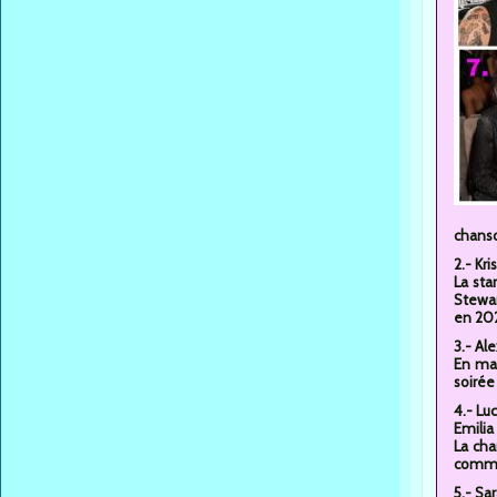
chans
2.- Kr
La sta
Stewar
en 20
3.- Al
En mai
soirée
4.- Lu
Emilia
La cha
comm
5.- Sa