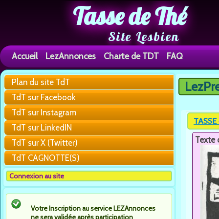
Tasse de Thé
Site Lesbien
Accueil
LezAnnonces
Charte de TDT
FAQ
Plan du site TdT
LezPr
Vous êtes 
TdT sur Facebook
TdT sur Instagram
TASSE 
TdT sur LinkedIN
Texte 
TdT sur X (Twitter)
TdT CAGNOTTE(S)
Connexion au site
Votre Inscription au service LEZAnnonces
ne sera validée après participation