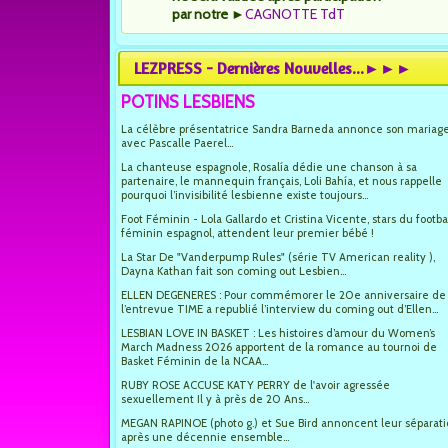
par notre
►
CAGNOTTE TdT
LEZPRESS - Dernières Nouvelles...►►►
POTINS LESBIENS
La célèbre présentatrice Sandra Barneda annonce son mariag
avec Pascalle Paerel...
La chanteuse espagnole, Rosalía dédie une chanson à sa
partenaire, le mannequin français, Loli Bahía, et nous rappelle
pourquoi l’invisibilité lesbienne existe toujours...
Foot Féminin - Lola Gallardo et Cristina Vicente, stars du footba
féminin espagnol, attendent leur premier bébé !
La Star De "Vanderpump Rules" (série TV American reality ),
Dayna Kathan fait son coming out Lesbien...
ELLEN DEGENERES : Pour commémorer le 20e anniversaire de
l’entrevue TIME a republié l’interview du coming out d’Ellen...
LESBIAN LOVE IN BASKET : Les histoires d’amour du Women’s
March Madness 2026 apportent de la romance au tournoi de
Basket Féminin de la NCAA...
RUBY ROSE ACCUSE KATY PERRY de l'avoir agressée
sexuellement Il y à près de 20 Ans...
MEGAN RAPINOE (photo g.) et Sue Bird annoncent leur séparat
après une décennie ensemble...