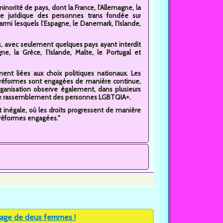
norité de pays, dont la France, l’Allemagne, la
nce juridique des personnes trans fondée sur
rmi lesquels l’Espagne, le Danemark, l’Islande,
s, avec seulement quelques pays ayant interdit
e, la Grèce, l’Islande, Malte, le Portugal et
ent liées aux choix politiques nationaux. Les
s réformes sont engagées de manière continue,
organisation observe également, dans plusieurs
 et de rassemblement des personnes LGBTQIA+.
inégale, où les droits progressent de manière
s réformes engagées."
iage de deux femmes !