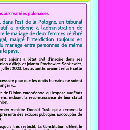
ons aux mariées polonaises
, dans l’est de la Pologne, un tribunal
ratif a ordonné à l’administration de
tre le mariage de deux femmes célébré
gal, malgré l’interdiction toujours en
du mariage entre personnes de même
 le pays.
ont enjoint à l’état civil d’inscrire dans ses
’union d’Alicja et Jolanta Prochowicz-Senkiewicz,
juillet 2023. Les autorités avaient refusé cette
nécessaire pour que les droits humains ne soient
anger »...
tice de l’Union européenne, qui impose aux États
ens, incluant la reconnaissance de leur statut
nion.
emier ministre Donald Tusk, qui a reconnu la
a présenté des excuses publiques aux couples de
.
ours très restrictif. La Constitution définit le