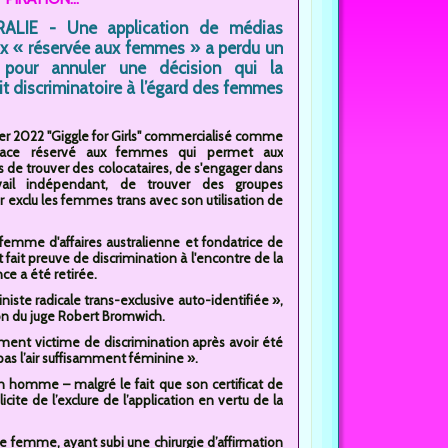
ALIE - Une application de médias
x « réservée aux femmes » a perdu un
 pour annuler une décision qui la
it discriminatoire à l’égard des femmes
ier 2022 "Giggle for Girls" commercialisé comme
ace réservé aux femmes qui permet aux
de trouver des colocataires, de s'engager dans
vail indépendant, de trouver des groupes
ir exclu les femmes trans avec son utilisation de
femme d'affaires australienne et fondatrice de
 fait preuve de discrimination à l'encontre de la
e a été retirée.
iste radicale trans-exclusive auto-identifiée »,
ion du juge Robert Bromwich.
tement victime de discrimination après avoir été
 pas l’air suffisamment féminine ».
un homme – malgré le fait que son certificat de
te de l’exclure de l’application en vertu de la
une femme, ayant subi une chirurgie d’affirmation