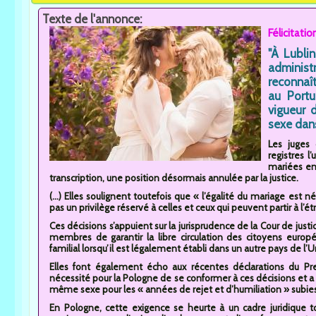
Texte de l'annonce:
Félicitati
"À Lublin
administ
reconnaî
au Portu
vigueur 
sexe dans
Les juges 
registres l
mariées en 
transcription, une position désormais annulée par la justice.
(...) Elles soulignent toutefois que « l’égalité du mariage est 
pas un privilège réservé à celles et ceux qui peuvent partir à l’étr
Ces décisions s’appuient sur la jurisprudence de la Cour de jus
membres de garantir la libre circulation des citoyens europé
familial lorsqu’il est légalement établi dans un autre pays de l’U
Elles font également écho aux récentes déclarations du Pr
nécessité pour la Pologne de se conformer à ces décisions et 
même sexe pour les « années de rejet et d’humiliation » subies
En Pologne, cette exigence se heurte à un cadre juridique touj