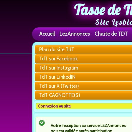
Tasse de T
Site Lesbi
Accueil
LezAnnonces
Charte de TDT
Plan du site TdT
TdT sur Facebook
TdT sur Instagram
TdT sur LinkedIN
TdT sur X (Twitter)
TdT CAGNOTTE(S)
Connexion au site
Votre Inscription au service LEZAnnonces
ne sera validée après participation