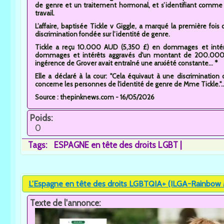
de genre et un traitement hormonal, et s’identifiant comme
travail.
L’affaire, baptisée Tickle v Giggle, a marqué la première fois
discrimination fondée sur l’identité de genre.
Tickle a reçu 10.000 AUD (5,350 £) en dommages et intérê
dommages et intérêts aggravés d'un montant de 200.000 
ingérence de Grover avait entraîné une anxiété constante... *
Elle a déclaré à la cour: "Cela équivaut à une discrimination 
concerne les personnes de l'identité de genre de Mme Tickle."..
Source : thepinknews.com - 16/05/2026
Poids:
0
Tags:
ESPAGNE en tête des droits LGBT
L’Espagne en tête des droits LGBTQIA+ (ILGA-Rainbow
Texte de l'annonce: