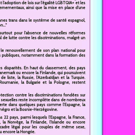
adoption de lois sur l’égalité LGBTQIA+ et les
vernementaux, ainsi que la mise en place d’une
nnes trans dans le système de santé espagnol,
..."
urtout pour l’absence de nouvelles réformes
l de lutte contre les discriminations, malgré un
r le renouvellement de son plan national pour
es publiques, notamment dans la formation des
 disparités. En haut du classement, des pays
Danemark ou encore la Finlande, qui poursuivent
 liste, la Russie, l’Azerbaïdjan et la Turquie.
oumanie, la Bulgarie et la Pologne, restent
ection contre les discriminations fondées sur
ques sexuelles reste incomplète dans de nombreux
verte dans quelques pays comme l’Espagne, la
ténégro et la Bosnie-Herzégovine.
2 pays, parmi lesquels l’Espagne, la France,
, la Norvège, la Finlande, l’Islande ou encore
un cadre légal pour les couples de même sexe,
u encore la Hongrie.