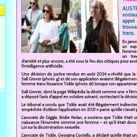
AUSTR
sociau
appel
trouva
trans.
En janv
un esp
femmes 
un tra
d'amitié et plus encore, a été sous le feu des critiques pour avo
l'intelligence artificielle.
Une décision de justice rendue en août 2024 a révélé que la 
Sall Grover (photo g) et de son application avaient illégalement
femme trans Roxanne Tickle (photo dr) lorsque son appartenanc
Sall Grover, dont la page Wikipédia la décrit comme une « fémin
a déposé l’avis d’appel en octobre suivant, contestant la décis
Le tribunal a conclu que Tickle avait été illégalement indirec
empêchée d’utiliser l’application en 2021 « parce qu’elle n’avait
L’avocate de Giggle, Bridie Nolan, a soutenu que Tickle était 
naissance l’énumère comme une femme – et qu’il était donc lici
Loi sur la discrimination sexuelle.
L’avocate de Tickle, Georgina Costello, a déclaré qu’elle était 