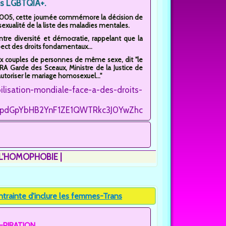
s LGBTQIA+.
005, cette journée commémore la décision de
sexualité de la liste des maladies mentales.
tre diversité et démocratie, rappelant que la
pect des droits fondamentaux...
 aux couples de personnes de même sexe, dit "le
A Garde des Sceaux, Ministre de la Justice de
utoriser le mariage homosexuel..."
lisation-mondiale-face-a-des-droits-
ETBpdGpYbHB2YnF1ZE1QWTRkc3J0YwZhcHBfaWQQMjIyMDM5M
 L'HOMOPHOBIE
rainte d'inclure les femmes-Trans
PIRATION...