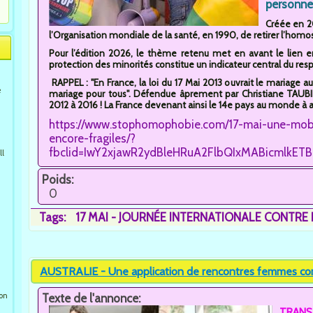
personne
Créée en 2
l’Organisation mondiale de la santé, en 1990, de retirer l’homo
Pour l’édition 2026, le thème retenu met en avant le lien en
protection des minorités constitue un indicateur central du res
RAPPEL : "En France, la loi du 17 Mai 2013 ouvrait le mariage
e
mariage pour tous". Défendue âprement par Christiane TAUBIR
2012 à 2016 ! La France devenant ainsi le 14e pays au monde à a
https://www.stophomophobie.com/17-mai-une-mobi
encore-fragiles/?
fbclid=IwY2xjawR2ydBleHRuA2FlbQIxMABicmlk
ll
Poids:
0
Tags:
17 MAI - JOURNÉE INTERNATIONALE CONTRE
AUSTRALIE - Une application de rencontres femmes cont
ion
Texte de l'annonce:
TRANS-