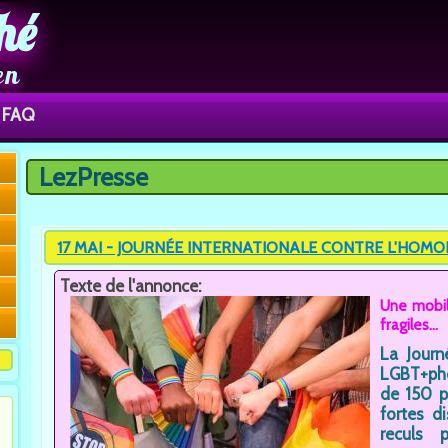
hé
en
FAQ
LezPresse
Vous êtes ici
17 MAI - JOURNÉE INTERNATIONALE CONTRE L'HOMO
Texte de l'annonce:
Une mobil
fragiles...
La Journ
LGBT+pho
de 150 p
fortes d
reculs 