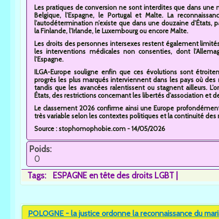
Les pratiques de conversion ne sont interdites que dans une mi
Belgique, l’Espagne, le Portugal et Malte. La reconnaissa
l’autodétermination n’existe que dans une douzaine d’États, pa
la Finlande, l’Irlande, le Luxembourg ou encore Malte.
Les droits des personnes intersexes restent également limité
les interventions médicales non consenties, dont l’Allemagn
l’Espagne.
ILGA-Europe souligne enfin que ces évolutions sont étroitem
progrès les plus marqués interviennent dans les pays où de
tandis que les avancées ralentissent ou stagnent ailleurs. L’
États, des restrictions concernant les libertés d’association
Le classement 2026 confirme ainsi une Europe profondément 
très variable selon les contextes politiques et la continuité de
Source : stophomophobie.com - 14/05/2026
Poids:
0
Tags:
ESPAGNE en tête des droits LGBT
POLOGNE - la justice ordonne la reconnaissance du mar