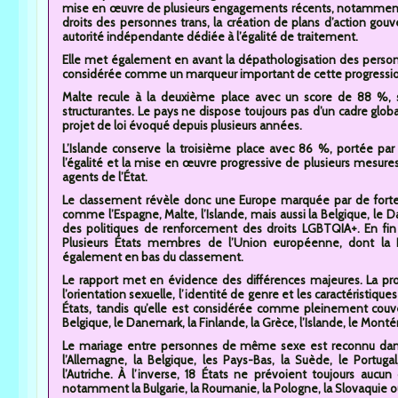
mise en œuvre de plusieurs engagements récents, notamment l’
droits des personnes trans, la création de plans d’action gou
autorité indépendante dédiée à l’égalité de traitement.
Elle met également en avant la dépathologisation des perso
considérée comme un marqueur important de cette progression
Malte recule à la deuxième place avec un score de 88 %, s
structurantes. Le pays ne dispose toujours pas d’un cadre globa
projet de loi évoqué depuis plusieurs années.
L’Islande conserve la troisième place avec 86 %, portée pa
l’égalité et la mise en œuvre progressive de plusieurs mesur
agents de l’État.
Le classement révèle donc une Europe marquée par de fortes
comme l’Espagne, Malte, l’Islande, mais aussi la Belgique, le 
des politiques de renforcement des droits LGBTQIA+. En fin de
Plusieurs États membres de l’Union européenne, dont la R
également en bas du classement.
Le rapport met en évidence des différences majeures. La prot
l’orientation sexuelle, l’identité de genre et les caractéristi
États, tandis qu’elle est considérée comme pleinement cou
Belgique, le Danemark, la Finlande, la Grèce, l’Islande, le Mon
Le mariage entre personnes de même sexe est reconnu dans 2
l’Allemagne, la Belgique, les Pays-Bas, la Suède, le Portugal
l’Autriche. À l’inverse, 18 États ne prévoient toujours auc
notamment la Bulgarie, la Roumanie, la Pologne, la Slovaquie o