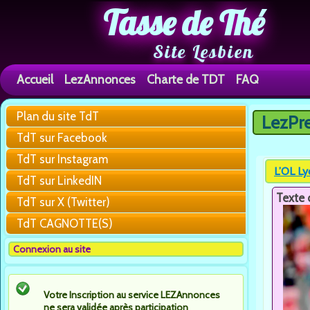
Tasse de Thé
Site Lesbien
Accueil
LezAnnonces
Charte de TDT
FAQ
Plan du site TdT
LezPr
Vous êtes 
TdT sur Facebook
TdT sur Instagram
L’OL Ly
TdT sur LinkedIN
Texte 
TdT sur X (Twitter)
TdT CAGNOTTE(S)
Connexion au site
Votre Inscription au service LEZAnnonces
ne sera validée après participation