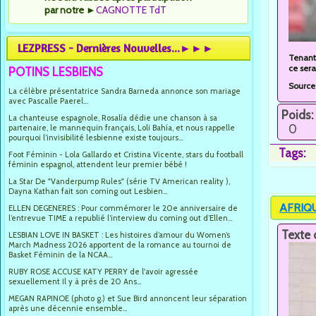
par notre
►
CAGNOTTE TdT
LEZPRESS - Dernières Nouvelles...►►►
Tenant 
ce sera
POTINS LESBIENS
Source
La célèbre présentatrice Sandra Barneda annonce son mariage
avec Pascalle Paerel...
Poids:
La chanteuse espagnole, Rosalía dédie une chanson à sa
0
partenaire, le mannequin français, Loli Bahía, et nous rappelle
pourquoi l’invisibilité lesbienne existe toujours...
Tags:
Foot Féminin - Lola Gallardo et Cristina Vicente, stars du football
féminin espagnol, attendent leur premier bébé !
La Star De "Vanderpump Rules" (série TV American reality ),
Dayna Kathan fait son coming out Lesbien...
AFRIQUE
ELLEN DEGENERES : Pour commémorer le 20e anniversaire de
l’entrevue TIME a republié l’interview du coming out d’Ellen...
Texte 
LESBIAN LOVE IN BASKET : Les histoires d’amour du Women’s
March Madness 2026 apportent de la romance au tournoi de
Basket Féminin de la NCAA...
RUBY ROSE ACCUSE KATY PERRY de l'avoir agressée
sexuellement Il y à près de 20 Ans...
MEGAN RAPINOE (photo g.) et Sue Bird annoncent leur séparation
après une décennie ensemble...