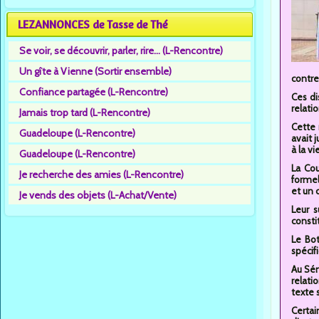
LEZANNONCES de Tasse de Thé
Se voir, se découvrir, parler, rire... (L-Rencontre)
Un gîte à Vienne (Sortir ensemble)
contre
Confiance partagée (L-Rencontre)
Ces di
relati
Jamais trop tard (L-Rencontre)
Cette 
Guadeloupe (L-Rencontre)
avait 
à la vi
Guadeloupe (L-Rencontre)
La Cou
Je recherche des amies (L-Rencontre)
formel
et un 
Je vends des objets (L-Achat/Vente)
Leur s
consti
Le Bo
spécif
Au Sén
relati
texte 
Certai