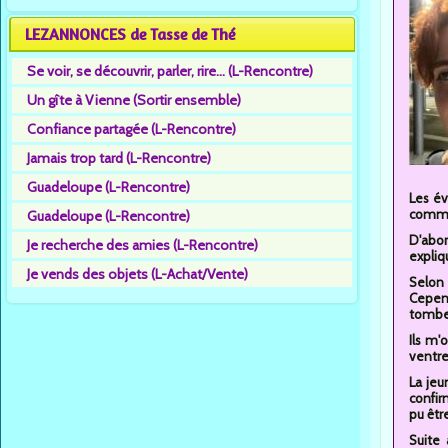
LEZANNONCES de Tasse de Thé
Se voir, se découvrir, parler, rire... (L-Rencontre)
Un gîte à Vienne (Sortir ensemble)
Confiance partagée (L-Rencontre)
Jamais trop tard (L-Rencontre)
Guadeloupe (L-Rencontre)
Les év
comme
Guadeloupe (L-Rencontre)
D'abor
Je recherche des amies (L-Rencontre)
expliq
Je vends des objets (L-Achat/Vente)
Selon 
Cepend
tomber
Ils m'
ventre.
La jeu
confir
pu êtr
Suite