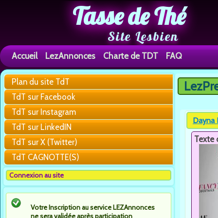
Tasse de Thé
Site Lesbien
Accueil
LezAnnonces
Charte de TDT
FAQ
Plan du site TdT
LezPr
Vous êtes 
TdT sur Facebook
TdT sur Instagram
Dayna K
TdT sur LinkedIN
Texte 
TdT sur X (Twitter)
TdT CAGNOTTE(S)
Connexion au site
Votre Inscription au service LEZAnnonces
ne sera validée après participation