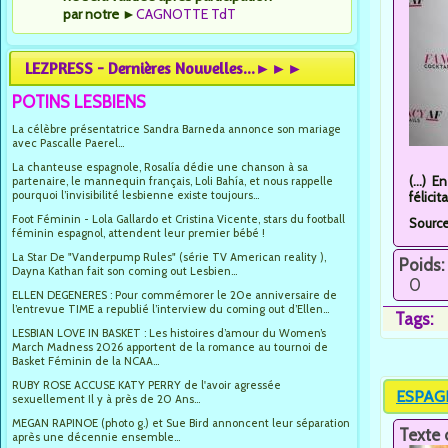
par notre
►
CAGNOTTE TdT
LEZPRESS - Dernières Nouvelles...►►►
POTINS LESBIENS
La célèbre présentatrice Sandra Barneda annonce son mariage
avec Pascalle Paerel...
La chanteuse espagnole, Rosalía dédie une chanson à sa
(...) 
partenaire, le mannequin français, Loli Bahía, et nous rappelle
pourquoi l’invisibilité lesbienne existe toujours...
félici
Foot Féminin - Lola Gallardo et Cristina Vicente, stars du football
Sourc
féminin espagnol, attendent leur premier bébé !
La Star De "Vanderpump Rules" (série TV American reality ),
Poids:
Dayna Kathan fait son coming out Lesbien...
0
ELLEN DEGENERES : Pour commémorer le 20e anniversaire de
l’entrevue TIME a republié l’interview du coming out d’Ellen...
Tags:
LESBIAN LOVE IN BASKET : Les histoires d’amour du Women’s
March Madness 2026 apportent de la romance au tournoi de
Basket Féminin de la NCAA...
RUBY ROSE ACCUSE KATY PERRY de l'avoir agressée
ESPAGNE
sexuellement Il y à près de 20 Ans...
MEGAN RAPINOE (photo g.) et Sue Bird annoncent leur séparation
Texte 
après une décennie ensemble...