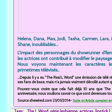
Helena, Dana, Max, Jodi, Tasha, Carmen, Lara, Ma
Shane, inoubliables...
L'impact des personnages du showrunner d'Ilene
les actrices ont contribué à modifier le paysage
Nous voyons maintenant les caractères les
primetimes télévisés..
...Depuis il y a eu "The Real L Word" une émission de télé ré
ses fans de base, mais n'a jamais vraiment décollé autant qu
Pouvez-vous croire que cela fait déjà 10 ans que The L
anniversaire, nous voulions savoir ce que sont devenues to
Source shewired.com 21/01/2014-
Suite et Article complet e
Tags:
The L Word
série lesbienne
actrices
lipstick