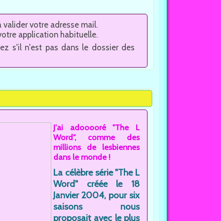
à valider votre adresse mail.
otre application habituelle.
ez s'il n'est pas dans le dossier des
J'ai adooooré "The L
Word", comme des
millions de lesbiennes
dans le monde !
La célèbre série "The L
Word" créée le 18
Janvier 2004, pour six
saisons nous
proposait avec le plus