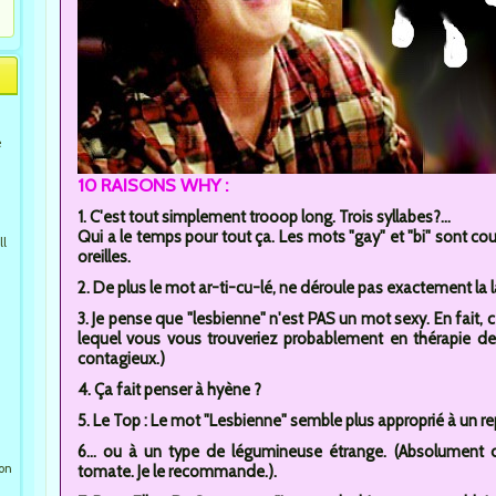
e
10 RAISONS WHY :
1. C'est tout simplement trooop long. Trois syllabes?...
Qui a le temps pour tout ça. Les mots "gay" et "bi" sont c
ll
oreilles.
2. De plus le mot ar-ti-cu-lé, ne déroule pas exactement la l
3. Je pense que "lesbienne" n'est PAS un mot sexy. En fait, 
lequel vous vous trouveriez probablement en thérapie de
contagieux.)
4. Ça fait penser à hyène ?
5. Le Top : Le mot "Lesbienne" semble plus approprié à un re
6... ou à un type de légumineuse étrange. (Absolument 
ion
tomate. Je le recommande.).