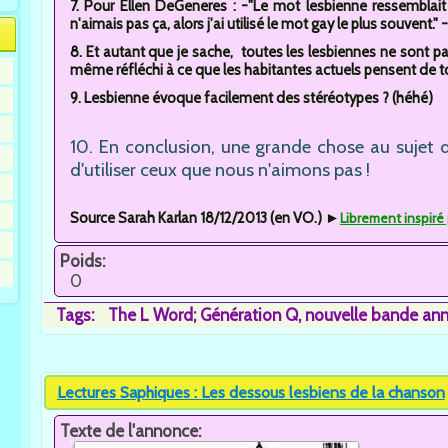
7. Pour Ellen DeGeneres : -"Le mot lesbienne ressemblait
n'aimais pas ça, alors j'ai utilisé le mot gay le plus souvent." -
8. Et autant que je sache, toutes les lesbiennes ne sont pas
même réfléchi à ce que les habitantes actuels pensent de tou
9. Lesbienne évoque facilement des stéréotypes ? (héhé)
10. En conclusion, une grande chose au sujet 
d'utiliser ceux que nous n'aimons pas !
Source Sarah Karlan 18/12/2013 (en VO.) ►
Librement inspiré
Poids:
0
Tags:
The L Word; Génération Q
nouvelle bande an
Lectures Saphiques : Les dessous lesbiens de la chanson
Texte de l'annonce: