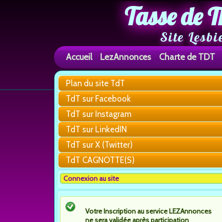
Tasse de T
Site Lesbi
Accueil
LezAnnonces
Charte de TDT
Plan du site TdT
TdT sur Facebook
TdT sur Instagram
TdT sur LinkedIN
TdT sur X (Twitter)
TdT CAGNOTTE(S)
Connexion au site
Votre Inscription au service LEZAnnonces
ne sera validée après participation