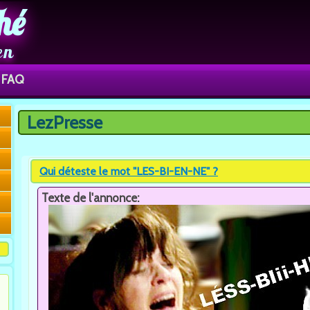
hé
en
FAQ
LezPresse
Vous êtes ici
Qui déteste le mot "LES-BI-EN-NE" ?
Texte de l'annonce: