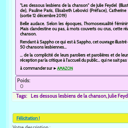
"Les dessous lesbiens de la chanson" de Julie Feydel (Illust
de), Pauline Paris, Elisabeth Lebovici (Préface), Catherin
(sortie 12 décembre 2019)
Belle audace. Selon les époques, l'homosexualité féminine 
Mais clandestine ou pas, à mots couverts ou crus, cette réal
chanson.
Rendant à Sappho ce qui est à Sappho, cet ouvrage illustré de
50 chansons lesbiennes...
... de la complicité de leurs paroliers et parolières et de leu
réception par la critique à l'accueil du public... qui ne sait pa
à commander sur ►
AMAZON
Poids:
0
Tags:
Les dessous lesbiens de la chanson
Julie Feyd
Félicitation !
Votre description :