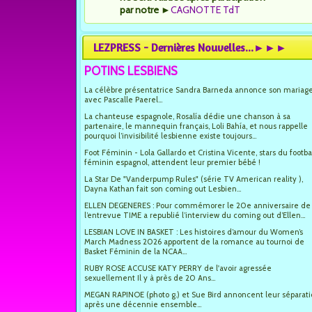
par notre
►
CAGNOTTE TdT
LEZPRESS - Dernières Nouvelles...►►►
POTINS LESBIENS
La célèbre présentatrice Sandra Barneda annonce son mariag
avec Pascalle Paerel...
La chanteuse espagnole, Rosalía dédie une chanson à sa
partenaire, le mannequin français, Loli Bahía, et nous rappelle
pourquoi l’invisibilité lesbienne existe toujours...
Foot Féminin - Lola Gallardo et Cristina Vicente, stars du footba
féminin espagnol, attendent leur premier bébé !
La Star De "Vanderpump Rules" (série TV American reality ),
Dayna Kathan fait son coming out Lesbien...
ELLEN DEGENERES : Pour commémorer le 20e anniversaire de
l’entrevue TIME a republié l’interview du coming out d’Ellen...
LESBIAN LOVE IN BASKET : Les histoires d’amour du Women’s
March Madness 2026 apportent de la romance au tournoi de
Basket Féminin de la NCAA...
RUBY ROSE ACCUSE KATY PERRY de l'avoir agressée
sexuellement Il y à près de 20 Ans...
MEGAN RAPINOE (photo g.) et Sue Bird annoncent leur séparat
après une décennie ensemble...