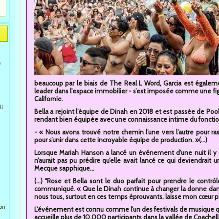
e
beaucoup par le biais de The Real L Word, Garcia est égalem
leader dans l'espace immobilier - s’est imposée comme une fig
Californie.
ll
Bella a rejoint l’équipe de Dinah en 2018 et est passée de Po
rendant bien équipée avec une connaissance intime du fonctio
- « Nous avons trouvé notre chemin l’une vers l’autre pour r
pour s’unir dans cette incroyable équipe de production. »(...)
Lorsque Mariah Hanson a lancé un événement d’une nuit il y
n’aurait pas pu prédire qu’elle avait lancé ce qui deviendrait 
Mecque sapphique...
(...) "Rose et Bella sont le duo parfait pour prendre le cont
communiqué. « Que le Dinah continue à changer la donne dan
nous tous, surtout en ces temps éprouvants, laisse mon cœur p
ion
L'événement est connu comme l'un des festivals de musique que
accueille plus de 10.000 participants dans la vallée de Coache