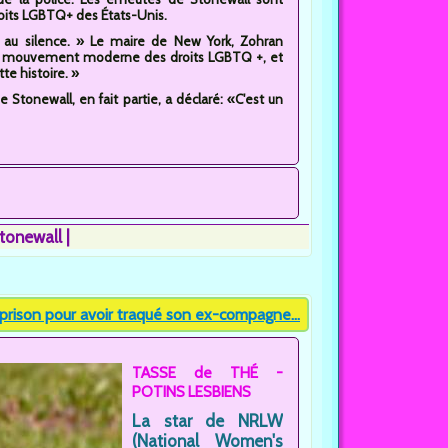
ts LGBTQ+ des États-Unis.
 au silence. » Le maire de New York, Zohran
 du mouvement moderne des droits LGBTQ +, et
te histoire. »
de Stonewall, en fait partie, a déclaré: «C'est un
tonewall
prison pour avoir traqué son ex-compagne...
TASSE de THÉ -
POTINS LESBIENS
La star de NRLW
(National Women's