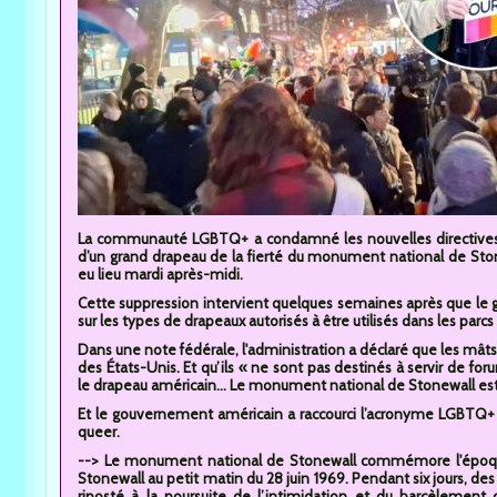
La communauté LGBTQ+ a condamné les nouvelles directives de
d’un grand drapeau de la fierté du monument national de St
eu lieu mardi après-midi.
Cette suppression intervient quelques semaines après que le 
sur les types de drapeaux autorisés à être utilisés dans les parcs
Dans une note fédérale, l'administration a déclaré que les mâts 
des États-Unis. Et qu’ils « ne sont pas destinés à servir de foru
le drapeau américain... Le monument national de Stonewall est s
Et le gouvernement américain a raccourci l’acronyme LGBTQ+ e
queer.
--> Le monument national de Stonewall commémore l'époque 
Stonewall au petit matin du 28 juin 1969. Pendant six jours, de
riposté à la poursuite de l’intimidation et du harcèlement