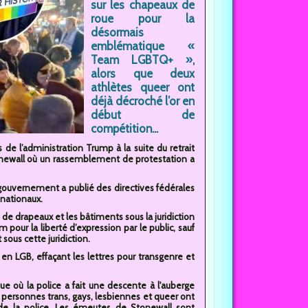
sur les chapeaux de
roue pour la
désormais
emblématique «
Team LGBTQ+ »,
alors que deux
athlètes queer ont
déjà décroché l’or en
début de
compétition...
 l’administration Trump à la suite du retrait
onewall où un rassemblement de protestation a
gouvernement a publié des directives fédérales
 nationaux.
de drapeaux et les bâtiments sous la juridiction
m pour la liberté d’expression par le public, sauf
ous cette juridiction.
n LGB, effaçant les lettres pour transgenre et
où la police a fait une descente à l'auberge
s personnes trans, gays, lesbiennes et queer ont
 de la police. Les émeutes de Stonewall sont