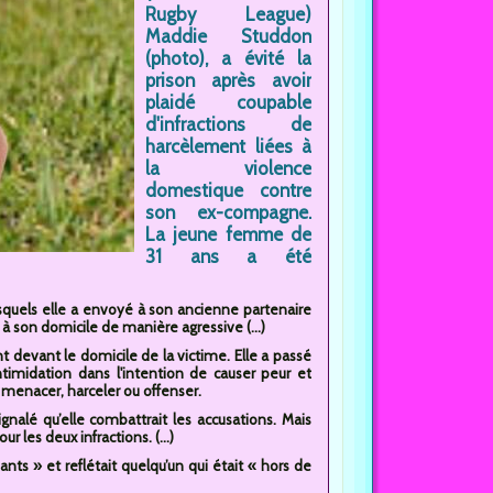
Rugby League)
Maddie Studdon
(photo), a évité la
prison après avoir
plaidé coupable
d'infractions de
harcèlement liées à
la violence
domestique contre
son ex-compagne.
La jeune femme de
31 ans a été
desquels elle a envoyé à son ancienne partenaire
 à son domicile de manière agressive (...)
t devant le domicile de la victime. Elle a passé
ntimidation dans l'intention de causer peur et
 menacer, harceler ou offenser.
gnalé qu’elle combattrait les accusations. Mais
 les deux infractions. (...)
ants » et reflétait quelqu’un qui était « hors de