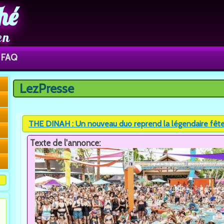
hé
en
FAQ
LezPresse
Vous êtes ici
THE DINAH : Un nouveau duo reprend la légendaire fête
Texte de l'annonce: