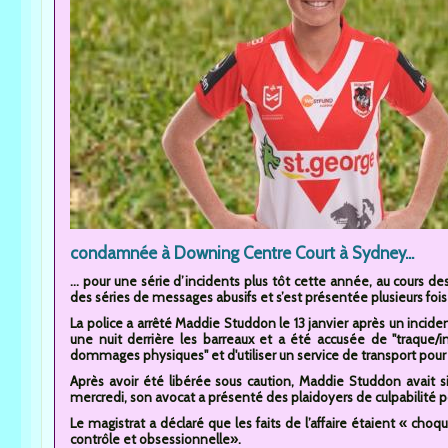
condamnée à Downing Centre Court à Sydney...
... pour une série d’incidents plus tôt cette année, au cours 
des séries de messages abusifs et s’est présentée plusieurs fois
La police a arrêté Maddie Studdon le 13 janvier après un inciden
une nuit derrière les barreaux et a été accusée de "traque/i
dommages physiques" et d'utiliser un service de transport pour
Après avoir été libérée sous caution, Maddie Studdon avait si
mercredi, son avocat a présenté des plaidoyers de culpabilité pour
Le magistrat a déclaré que les faits de l’affaire étaient « choqu
contrôle et obsessionnelle».