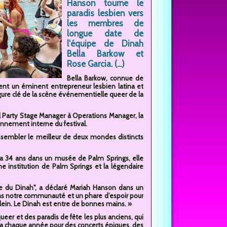
Hanson tourne le
paradis lesbien vers
les membres de
longue date de
l'équipe de Dinah
Bella Barkow et
Rose Garcia. (...)
Bella Barkow, connue de
ent un éminent entrepreneur lesbien latina et
ure clé de la scène événementielle queer de la
ol Party Stage Manager à Operations Manager, la
nnement interne du festival.
assembler le meilleur de deux mondes distincts
 a 34 ans dans un musée de Palm Springs, elle
une institution de Palm Springs et la légendaire
rôle du Dinah", a déclaré Mariah Hanson dans un
s notre communauté et un phare d’espoir pour
lein. Le Dinah est entre de bonnes mains. »
er et des paradis de fête les plus anciens, qui
lla chaque année pour des concerts épiques, des