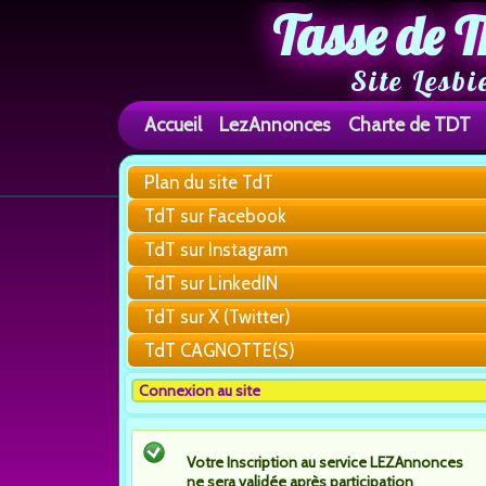
Tasse de T
Site Lesbi
Accueil
LezAnnonces
Charte de TDT
Plan du site TdT
TdT sur Facebook
TdT sur Instagram
TdT sur LinkedIN
TdT sur X (Twitter)
TdT CAGNOTTE(S)
Connexion au site
Votre Inscription au service LEZAnnonces
ne sera validée après participation