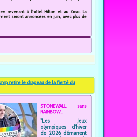
n revenant à l'hôtel Hilton et au Zoso. La
ment seront annoncées en juin, avec plus de
p retire le drapeau de la fierté du
STONEWALL sans
RAINBOW...
"Les Jeux
olympiques d’hiver
de 2026 démarrent