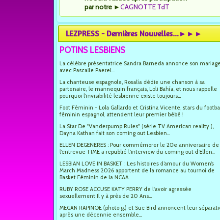
par notre
►
CAGNOTTE TdT
LEZPRESS - Dernières Nouvelles...►►►
POTINS LESBIENS
La célèbre présentatrice Sandra Barneda annonce son mariag
avec Pascalle Paerel...
La chanteuse espagnole, Rosalía dédie une chanson à sa
partenaire, le mannequin français, Loli Bahía, et nous rappelle
pourquoi l’invisibilité lesbienne existe toujours...
Foot Féminin - Lola Gallardo et Cristina Vicente, stars du footba
féminin espagnol, attendent leur premier bébé !
La Star De "Vanderpump Rules" (série TV American reality ),
Dayna Kathan fait son coming out Lesbien...
ELLEN DEGENERES : Pour commémorer le 20e anniversaire de
l’entrevue TIME a republié l’interview du coming out d’Ellen...
LESBIAN LOVE IN BASKET : Les histoires d’amour du Women’s
March Madness 2026 apportent de la romance au tournoi de
Basket Féminin de la NCAA...
RUBY ROSE ACCUSE KATY PERRY de l'avoir agressée
sexuellement Il y à près de 20 Ans...
MEGAN RAPINOE (photo g.) et Sue Bird annoncent leur séparat
après une décennie ensemble...