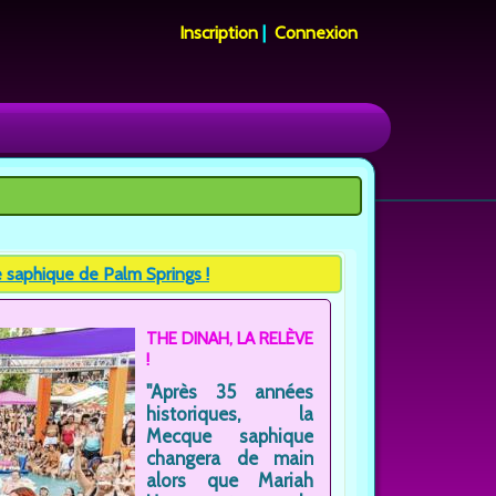
Inscription
|
Connexion
 saphique de Palm Springs !
THE DINAH, LA RELÈVE
!
"Après 35 années
historiques, la
Mecque saphique
changera de main
alors que Mariah