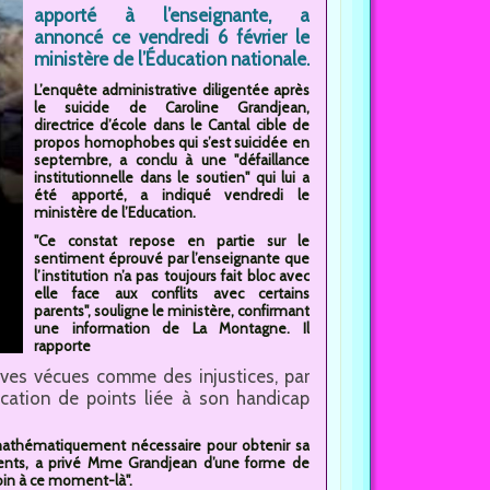
apporté à l’enseignante, a
annoncé ce vendredi 6 février le
ministère de l’Éducation nationale.
L’enquête administrative diligentée après
le suicide de Caroline Grandjean,
directrice d’école dans le Cantal cible de
propos homophobes qui s’est suicidée en
septembre, a conclu à une "défaillance
institutionnelle dans le soutien" qui lui a
été apporté, a indiqué vendredi le
ministère de l’Education.
"Ce constat repose en partie sur le
sentiment éprouvé par l’enseignante que
l’institution n’a pas toujours fait bloc avec
elle face aux conflits avec certains
parents", souligne le ministère, confirmant
une information de La Montagne. Il
rapporte
ives vécues comme des injustices, par
ication de points liée à son handicap
s mathématiquement nécessaire pour obtenir sa
ements, a privé Mme Grandjean d’une forme de
soin à ce moment-là".