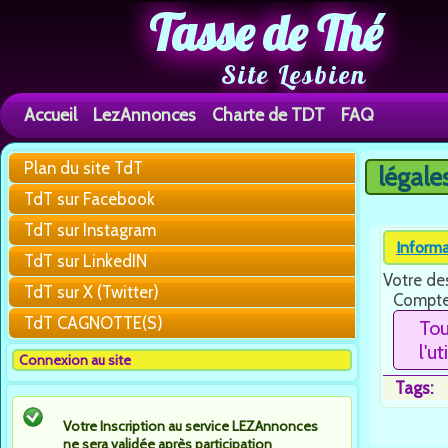
Tasse de Thé
Site Lesbien
Accueil
LezAnnonces
Charte de TDT
FAQ
Plan du site TdT
légale
You are h
TdT sur Facebook
TdT sur Instagram
Informa
TdT sur LinkedIN
Votre des
TdT sur X (Twitter)
Compte
TdT CAGNOTTE(S)
Tou
l'u
Connexion au site
Tags:
Votre Inscription au service LEZAnnonces
ne sera validée après participation