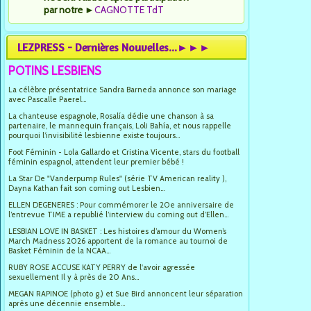
par notre
►
CAGNOTTE TdT
LEZPRESS - Dernières Nouvelles...►►►
POTINS LESBIENS
La célèbre présentatrice Sandra Barneda annonce son mariage
avec Pascalle Paerel...
La chanteuse espagnole, Rosalía dédie une chanson à sa
partenaire, le mannequin français, Loli Bahía, et nous rappelle
pourquoi l’invisibilité lesbienne existe toujours...
Foot Féminin - Lola Gallardo et Cristina Vicente, stars du football
féminin espagnol, attendent leur premier bébé !
La Star De "Vanderpump Rules" (série TV American reality ),
Dayna Kathan fait son coming out Lesbien...
ELLEN DEGENERES : Pour commémorer le 20e anniversaire de
l’entrevue TIME a republié l’interview du coming out d’Ellen...
LESBIAN LOVE IN BASKET : Les histoires d’amour du Women’s
March Madness 2026 apportent de la romance au tournoi de
Basket Féminin de la NCAA...
RUBY ROSE ACCUSE KATY PERRY de l'avoir agressée
sexuellement Il y à près de 20 Ans...
MEGAN RAPINOE (photo g.) et Sue Bird annoncent leur séparation
après une décennie ensemble...