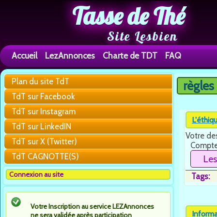
Tasse de Thé
Site Lesbien
Accueil
LezAnnonces
Charte de TDT
FAQ
Plan du site TdT
règles
You are h
TdT sur Facebook
TdT sur Instagram
L'éthi
TdT sur LinkedIN
Votre des
TdT sur X (Twitter)
Compte
TdT CAGNOTTE(S)
Les
Connexion au site
Tags:
Votre Inscription au service LEZAnnonces
Informa
ne sera validée après participation