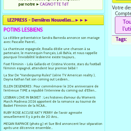
par notre
►
CAGNOTTE TdT
Votre des
Compte
LEZPRESS - Dernières Nouvelles...►►►
Tou
l'u
POTINS LESBIENS
La célèbre présentatrice Sandra Barneda annonce son mariage
Tags:
avec Pascalle Paerel...
La chanteuse espagnole, Rosalía dédie une chanson à sa
partenaire, le mannequin français, Loli Bahía, et nous rappelle
pourquoi l’invisibilité lesbienne existe toujours...
Foot Féminin - Lola Gallardo et Cristina Vicente, stars du football
féminin espagnol, attendent leur premier bébé !
La Star De "Vanderpump Rules" (série TV American reality ),
Dayna Kathan fait son coming out Lesbien...
ELLEN DEGENERES : Pour commémorer le 20e anniversaire de
l’entrevue TIME a republié l’interview du coming out d’Ellen...
LESBIAN LOVE IN BASKET : Les histoires d’amour du Women’s
March Madness 2026 apportent de la romance au tournoi de
Basket Féminin de la NCAA...
RUBY ROSE ACCUSE KATY PERRY de l'avoir agressée
sexuellement Il y à près de 20 Ans...
MEGAN RAPINOE (photo g.) et Sue Bird annoncent leur séparation
après une décennie ensemble...