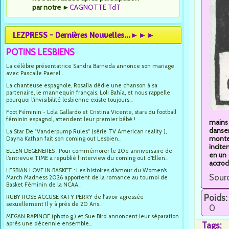
par notre
►
CAGNOTTE TdT
LEZPRESS - Dernières Nouvelles...►►►
POTINS LESBIENS
La célèbre présentatrice Sandra Barneda annonce son mariage
avec Pascalle Paerel...
La chanteuse espagnole, Rosalía dédie une chanson à sa
partenaire, le mannequin français, Loli Bahía, et nous rappelle
pourquoi l’invisibilité lesbienne existe toujours...
Foot Féminin - Lola Gallardo et Cristina Vicente, stars du football
féminin espagnol, attendent leur premier bébé !
mains 
dansen
La Star De "Vanderpump Rules" (série TV American reality ),
monte 
Dayna Kathan fait son coming out Lesbien...
incite
ELLEN DEGENERES : Pour commémorer le 20e anniversaire de
en un 
l’entrevue TIME a republié l’interview du coming out d’Ellen...
accroch
LESBIAN LOVE IN BASKET : Les histoires d’amour du Women’s
Sourc
March Madness 2026 apportent de la romance au tournoi de
Basket Féminin de la NCAA...
Poids:
RUBY ROSE ACCUSE KATY PERRY de l'avoir agressée
sexuellement Il y à près de 20 Ans...
0
MEGAN RAPINOE (photo g.) et Sue Bird annoncent leur séparation
après une décennie ensemble...
Tags: