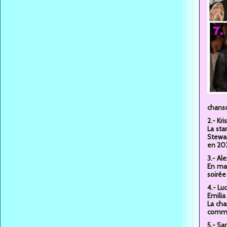
chans
2.- Kr
La sta
Stewar
en 20
3.- Al
En mai
soirée
4.- Lu
Emilia
La cha
comm
5.- Sa