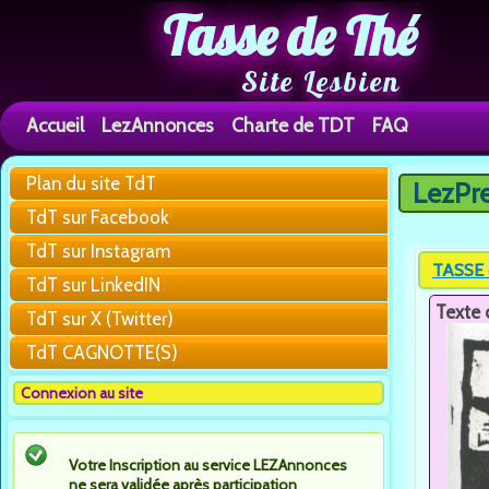
Tasse de Thé
Site Lesbien
Accueil
LezAnnonces
Charte de TDT
FAQ
Plan du site TdT
LezPr
Vous êtes 
TdT sur Facebook
TdT sur Instagram
TASSE 
TdT sur LinkedIN
Texte 
TdT sur X (Twitter)
TdT CAGNOTTE(S)
Connexion au site
Votre Inscription au service LEZAnnonces
ne sera validée après participation