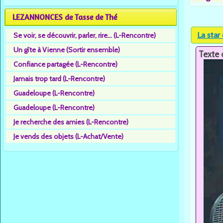
LEZANNONCES de Tasse de Thé
La star
Se voir, se découvrir, parler, rire... (L-Rencontre)
Un gîte à Vienne (Sortir ensemble)
Texte 
Confiance partagée (L-Rencontre)
Jamais trop tard (L-Rencontre)
Guadeloupe (L-Rencontre)
Guadeloupe (L-Rencontre)
Je recherche des amies (L-Rencontre)
Je vends des objets (L-Achat/Vente)