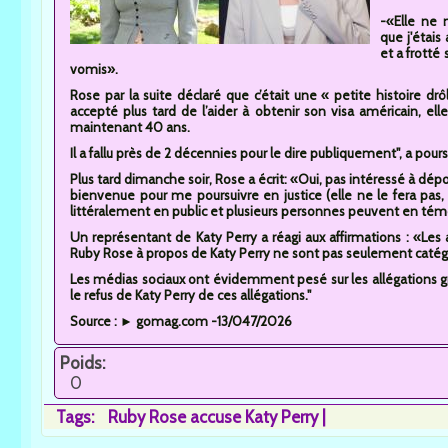
-«Elle ne 
que j'étais
et a frotté
vomis».
Rose par la suite déclaré que c’était une « petite histoire dr
accepté plus tard de l’aider à obtenir son visa américain, elle 
maintenant 40 ans.
Il a fallu près de 2 décennies pour le dire publiquement", a pours
Plus tard dimanche soir, Rose a écrit: «Oui, pas intéressé à dépos
bienvenue pour me poursuivre en justice (elle ne le fera pas, pa
littéralement en public et plusieurs personnes peuvent en témo
Un représentant de Katy Perry a réagi aux affirmations : «Les a
Ruby Rose à propos de Katy Perry ne sont pas seulement catég
Les médias sociaux ont évidemment pesé sur les allégations g
le refus de Katy Perry de ces allégations."
Source : ► gomag.com -13/047/2026
Poids:
0
Tags:
Ruby Rose accuse Katy Perry