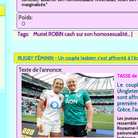
marginalisée."
Poids:
0
Tags:
Muriel ROBIN cash sur son homosexualité...
RUGBY FÉMININ - Un couple lesbien s'est affronté à l'éch
Texte de l'annonce:
TASSE de 
Le coup
(Anglete
sont affr
première
Grèce, l'
Les joueus
ressemble
Royaume-Un
personnali
lesbienne.