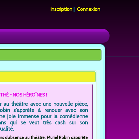
Inscription
|
Connexion
THÉ - NOS HÉROÏNES !
r au théâtre avec une nouvelle pièce,
Robin s'apprête à renouer avec son
Une joie immense pour la comédienne
ns qui se veut très cash sur son
alité.
ans d’absence au théâtre, Muriel Robin s’apprête