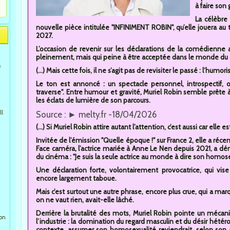
à faire son
La célèbre
nouvelle pièce intitulée "INFINIMENT ROBIN", qu’elle jouera au t
2027.
L’occasion de revenir sur les déclarations de la comédienne
pleinement, mais qui peine à être acceptée dans le monde du ci
e
(...) Mais cette fois, il ne s’agit pas de revisiter le passé : l’hum
Le ton est annoncé : un spectacle personnel, introspectif, 
traverse". Entre humour et gravité, Muriel Robin semble prête
les éclats de lumière de son parcours.
ll
Source : ► melty.fr -18/04/2026
(...) Si Muriel Robin attire autant l’attention, c’est aussi car ell
Invitée de l’émission "Quelle époque !" sur France 2, elle a r
Face caméra, l’actrice mariée à Anne Le Nen depuis 2021, a dé
du cinéma : "Je suis la seule actrice au monde à dire son homose
Une déclaration forte, volontairement provocatrice, qui vise
encore largement taboue.
Mais c’est surtout une autre phrase, encore plus crue, qui a mar
on ne vaut rien, avait-elle lâché.
Derrière la brutalité des mots, Muriel Robin pointe un méc
ion
l’industrie : la domination du regard masculin et du désir hétéro
contexte, assumer son homosexualité reviendrait, selon son an