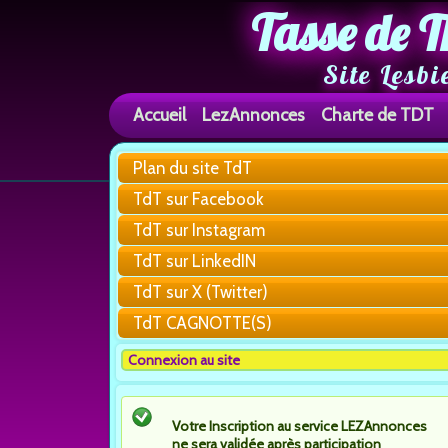
Tasse de T
Site Lesbi
Accueil
LezAnnonces
Charte de TDT
Plan du site TdT
TdT sur Facebook
TdT sur Instagram
TdT sur LinkedIN
TdT sur X (Twitter)
TdT CAGNOTTE(S)
Connexion au site
Votre Inscription au service LEZAnnonces
ne sera validée après participation