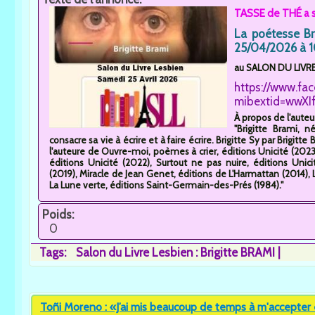
TASSE de THÉ a s
La poétesse Br
25/04/2026 à 1
au SALON DU LIVRE 
https://www.fa
mibextid=wwXIf
À propos de l'auteu
"Brigitte Brami, 
consacre sa vie à écrire et à faire écrire. Brigitte Sy par Brigit
l'auteure de Ouvre-moi, poèmes à crier, éditions Unicité (2023),
éditions Unicité (2022), Surtout ne pas nuire, éditions Unici
(2019), Miracle de Jean Genet, éditions de L'Harmattan (2014), La
La Lune verte, éditions Saint-Germain-des-Prés (1984)."
Poids:
0
Tags:
Salon du Livre Lesbien : Brigitte BRAMI
Toñi Moreno : «J’ai mis beaucoup de temps à m'accepter