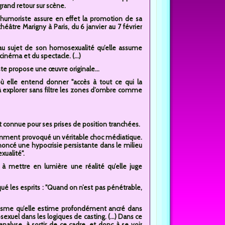
 grand retour sur scène.
 humoriste assure en effet la promotion de sa
héâtre Marigny à Paris, du 6 janvier au 7 février
 au sujet de son homosexualité qu’elle assume
néma et du spectacle. (...)
oriste propose une œuvre originale...
où elle entend donner "accès à tout ce qui la
 à explorer sans filtre les zones d’ombre comme
e est connue pour ses prises de position tranchées.
écemment provoqué un véritable choc médiatique.
noncé une hypocrisie persistante dans le milieu
xualité".
 à mettre en lumière une réalité qu’elle juge
qué les esprits : "Quand on n’est pas pénétrable,
anisme qu’elle estime profondément ancré dans
sexuel dans les logiques de casting. (...) Dans ce
alyse, à sortir de ce cadre, et donc à se voir