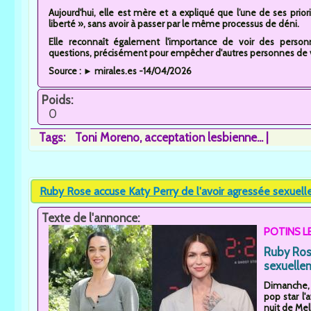
Aujourd'hui, elle est mère et a expliqué que l’une de ses priori
liberté », sans avoir à passer par le même processus de déni.
Elle reconnaît également l'importance de voir des person
questions, précisément pour empêcher d'autres personnes de 
Source : ► mirales.es -14/04/2026
Poids:
0
Tags:
Toni Moreno
acceptation lesbienne...
Ruby Rose accuse Katy Perry de l'avoir agressée sexuell
Texte de l'annonce:
POTINS L
Ruby Rose
sexuellem
Dimanche, l
pop star l
nuit de Mel