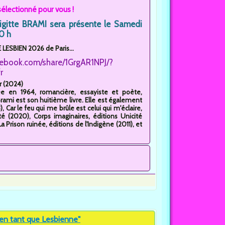
électionné pour vous !
igitte BRAMI sera présente le Samedi
0 h
LESBIEN 2026 de Paris...
cebook.com/share/1GrgAR1NPJ/?
r
r (2024)
née en 1964, romancière, essayiste et poète,
te Brami est son huitième livre. Elle est également
 Car le feu qui me brûle est celui qui m'éclaire,
té (2020), Corps imaginaires, éditions Unicité
 Prison ruinée, éditions de l'Indigène (2011), et
 en tant que Lesbienne"