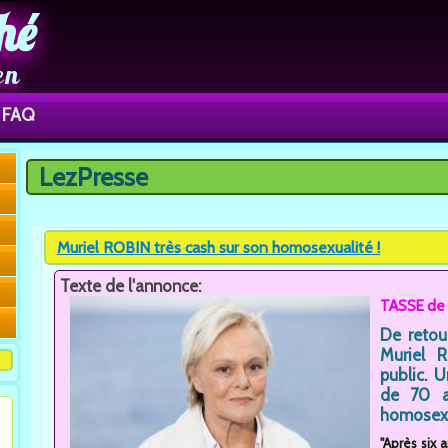
hé
en
FAQ
LezPresse
Vous êtes ici
Muriel ROBIN très cash sur son homosexualité !
Texte de l'annonce:
TASSE de 
De retou
Muriel 
public. 
de 70 a
homosexu
"Après six 