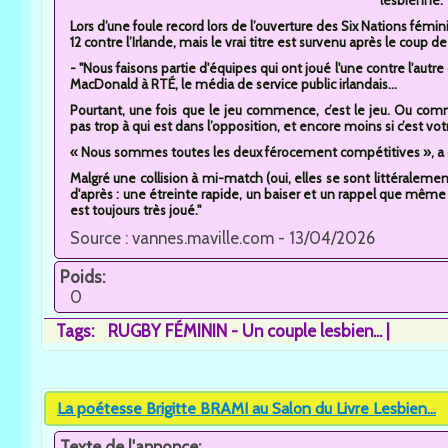
Lors d’une foule record lors de l’ouverture des Six Nations fémin
12 contre l’Irlande, mais le vrai titre est survenu après le coup de s
- "Nous faisons partie d'équipes qui ont joué l'une contre l'aut
MacDonald à RTÉ, le média de service public irlandais...
Pourtant, une fois que le jeu commence, c’est le jeu. Ou c
pas trop à qui est dans l’opposition, et encore moins si c’est v
« Nous sommes toutes les deux férocement compétitives », a
Malgré une collision à mi-match (oui, elles se sont littéraleme
d'après : une étreinte rapide, un baiser et un rappel que même d
est toujours très joué."
Source : vannes.maville.com - 13/04/2026
Poids:
0
Tags:
RUGBY FÉMININ - Un couple lesbien...
La poétesse Brigitte BRAMI au Salon du Livre Lesbien...
Texte de l'annonce: