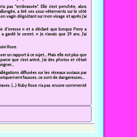
m’a pas "embrassée". Elle s’est penchée, alors
 allongée, a tiré ses sous-vêtements sur le côté
 son vagin dégoûtant sur mon visage et après j'ai
ôle d’ivresse » et a déclaré que lorsque Perry a
a gardé le secret. « Je n’avais que 29 ans. J'ai
uivi Rose.
er un rapport à ce sujet... Mais elle est plus que
rce que c’est arrivé, j’ai des photos et c’était
igner...
llégations diffusées sur les réseaux sociaux par
oriquement fausses, ce sont de dangereuses...
raves. (...) Ruby Rose n’a pas encore commenté