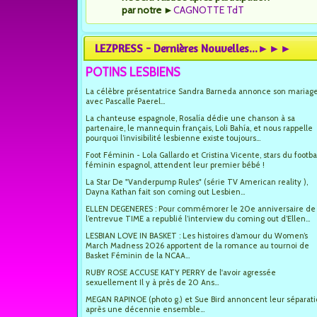
par notre
►
CAGNOTTE TdT
LEZPRESS - Dernières Nouvelles...►►►
POTINS LESBIENS
La célèbre présentatrice Sandra Barneda annonce son mariag
avec Pascalle Paerel...
La chanteuse espagnole, Rosalía dédie une chanson à sa
partenaire, le mannequin français, Loli Bahía, et nous rappelle
pourquoi l’invisibilité lesbienne existe toujours...
Foot Féminin - Lola Gallardo et Cristina Vicente, stars du footba
féminin espagnol, attendent leur premier bébé !
La Star De "Vanderpump Rules" (série TV American reality ),
Dayna Kathan fait son coming out Lesbien...
ELLEN DEGENERES : Pour commémorer le 20e anniversaire de
l’entrevue TIME a republié l’interview du coming out d’Ellen...
LESBIAN LOVE IN BASKET : Les histoires d’amour du Women’s
March Madness 2026 apportent de la romance au tournoi de
Basket Féminin de la NCAA...
RUBY ROSE ACCUSE KATY PERRY de l'avoir agressée
sexuellement Il y à près de 20 Ans...
MEGAN RAPINOE (photo g.) et Sue Bird annoncent leur séparat
après une décennie ensemble...