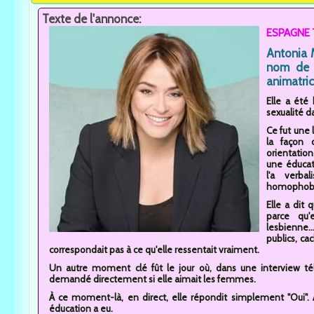
Texte de l'annonce:
ESPAGNE T
Antonia 
nom de T
animatric
Elle a été
sexualité d
Ce fut une 
la façon 
orientation
une éducati
l'a verba
homophobe
Elle a dit 
parce qu'
lesbienne..
publics, ca
correspondait pas à ce qu'elle ressentait vraiment.
Un autre moment clé fût le jour où, dans une interview tél
demandé directement si elle aimait les femmes.
À ce moment-là, en direct, elle répondit simplement "Oui". A
éducation a eu.