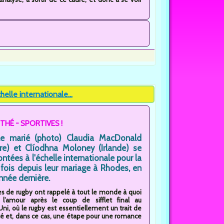
elle internationale...
THÉ - SPORTIVES !
le marié (photo) Claudia MacDonald
rre) et Clíodhna Moloney (Irlande) se
ontées à l'échelle internationale pour la
 fois depuis leur mariage à Rhodes, en
année dernière.
es de rugby ont rappelé à tout le monde à quoi
 l’amour après le coup de sifflet final au
i, où le rugby est essentiellement un trait de
té et, dans ce cas, une étape pour une romance