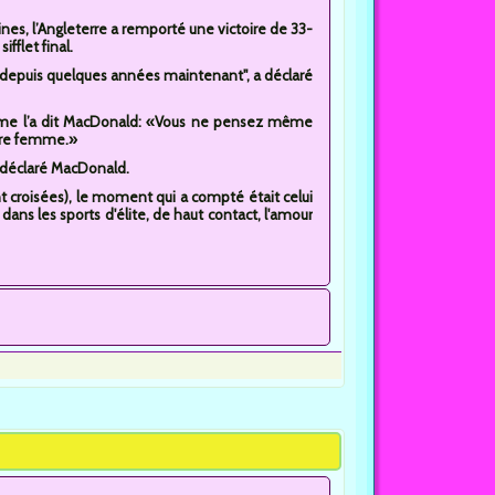
ines, l’Angleterre a remporté une victoire de 33-
ifflet final.
re depuis quelques années maintenant", a déclaré
omme l’a dit MacDonald: «Vous ne pensez même
otre femme.»
 déclaré MacDonald.
nt croisées), le moment qui a compté était celui
ans les sports d'élite, de haut contact, l'amour