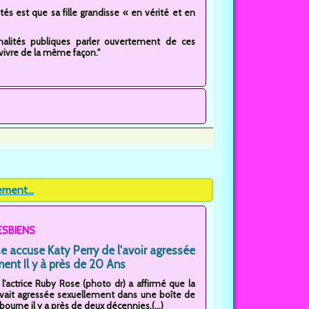
tés est que sa fille grandisse « en vérité et en
nalités publiques parler ouvertement de ces
vivre de la même façon."
ement...
ESBIENS
 accuse Katy Perry de l'avoir agressée
ent Il y à près de 20 Ans
'actrice Ruby Rose (photo dr) a affirmé que la
'avait agressée sexuellement dans une boîte de
bourne il y a près de deux décennies.(...)