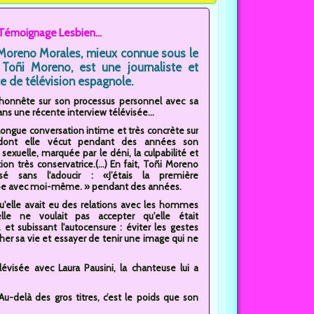
émoignage Lesbien...
Moreno Morales, mieux connue sous le
oñi Moreno, est une journaliste et
e de télévision espagnole.
 honnête sur son processus personnel avec sa
ans une récente interview télévisée...
longue conversation intime et très concrète sur
dont elle vécut pendant des années son
 sexuelle, marquée par le déni, la culpabilité et
on très conservatrice.(...) En fait, Toñi Moreno
lisé sans l'adoucir : «J’étais la première
 avec moi-même. » pendant des années.
qu'elle avait eu des relations avec les hommes
elle ne voulait pas accepter qu'elle était
. et subissant l'autocensure : éviter les gestes
cher sa vie et essayer de tenir une image qui ne
évisée avec Laura Pausini, la chanteuse lui a
u-delà des gros titres, c’est le poids que son