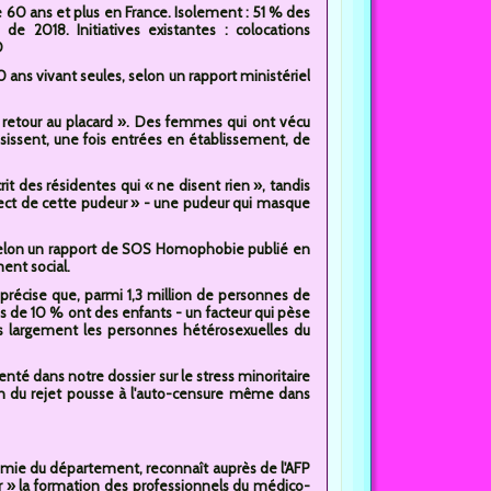
 60 ans et plus en France. Isolement : 51 % des
 2018. Initiatives existantes : colocations
D
ans vivant seules, selon un rapport ministériel
 retour au placard ». Des femmes qui ont vécu
issent, une fois entrées en établissement, de
it des résidentes qui « ne disent rien », tandis
spect de cette pudeur » - une pudeur qui masque
 Selon un rapport de SOS Homophobie publié en
ent social.
précise que, parmi 1,3 million de personnes de
 de 10 % ont des enfants - un facteur qui pèse
lus largement les personnes hétérosexuelles du
té dans notre dossier sur le stress minoritaire
ion du rejet pousse à l'auto-censure même dans
nomie du département, reconnaît auprès de l'AFP
fer » la formation des professionnels du médico-