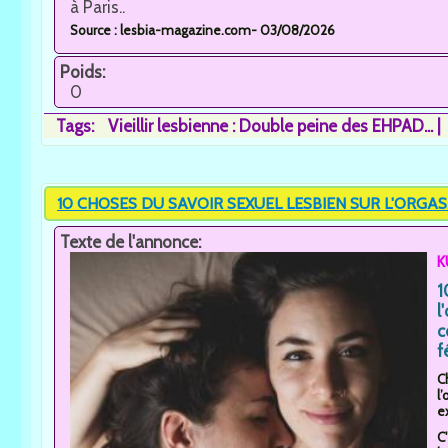
à Paris..
Source : lesbia-magazine.com- 03/08/2026
Poids:
0
Tags:
Vieillir lesbienne : Double peine des EHPAD...
10 CHOSES DU SAVOIR SEXUEL LESBIEN SUR L'ORGA
Texte de l'annonce:
K
1
l
c
f
C
l
ex
C