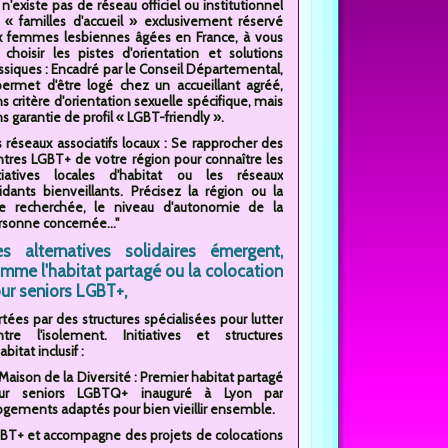
l n'existe pas de réseau officiel ou institutionnel
 « familles d'accueil » exclusivement réservé
x femmes lesbiennes âgées en France, à vous
 choisir les pistes d'orientation et solutions
assiques : Encadré par le Conseil Départemental,
 permet d'être logé chez un accueillant agréé,
s critère d'orientation sexuelle spécifique, mais
s garantie de profil « LGBT-friendly ».
s réseaux associatifs locaux : Se rapprocher des
ntres LGBT+ de votre région pour connaître les
itiatives locales d'habitat ou les réseaux
aidants bienveillants. Précisez la région ou la
lle recherchée, le niveau d'autonomie de la
rsonne concernée..."
s alternatives solidaires émergent,
mme l'habitat partagé ou la colocation
ur seniors LGBT+,
tées par des structures spécialisées pour lutter
ntre l'isolement. Initiatives et structures
abitat inclusif :
Maison de la Diversité : Premier habitat partagé
ur seniors LGBTQ+ inauguré à Lyon par
logements adaptés pour bien vieillir ensemble.
s LGBT+ et accompagne des projets de colocations