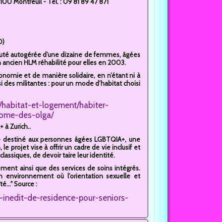
00 Montreuil - Tél. : 09 81 89 47 871
O)
té autogérée d’une dizaine de femmes, âgées
 ancien HLM réhabilité pour elles en 2003.
tonomie et de manière solidaire, en n’étant ni à
ssi des militantes : pour un mode d’habitat choisi
at/habitat-et-logement/habiter-
nome-des-olga/
 à Zurich..
le destiné aux personnes âgées LGBTQIA+, une
e projet vise à offrir un cadre de vie inclusif et
lassiques, de devoir taire leur identité.
ent ainsi que des services de soins intégrés.
un environnement où l’orientation sexuelle et
..." Source :
inedit-de-residence-pour-seniors-