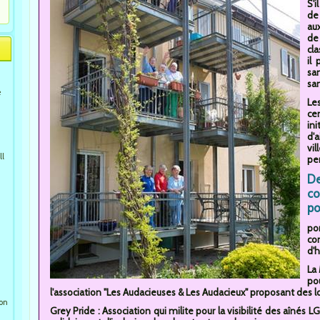
S'i
de
au
de
cl
il
san
san
e
Le
ce
in
d'
vi
ll
pe
De
co
po
por
co
d'h
La 
po
l'association "Les Audacieuses & Les Audacieux" proposant des 
ion
Grey Pride : Association qui milite pour la visibilité des aîné