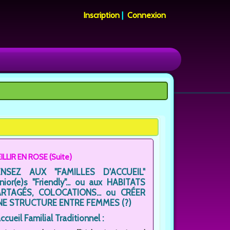
Inscription
|
Connexion
EILLIR EN ROSE (Suite)
ENSEZ AUX "FAMILLES D'ACCUEIL"
nior(e)s "Friendly"... ou aux HABITATS
ARTAGÉS, COLOCATIONS... ou CRÉER
NE STRUCTURE ENTRE FEMMES (?)
accueil Familial Traditionnel :