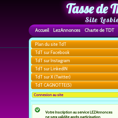
Tasse de T
Site Lesbi
Accueil
LezAnnonces
Charte de TDT
Plan du site TdT
TdT sur Facebook
TdT sur Instagram
TdT sur LinkedIN
TdT sur X (Twitter)
TdT CAGNOTTE(S)
Connexion au site
Votre Inscription au service LEZAnnonces
ne sera validée après participation