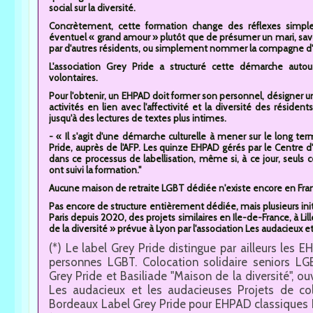
social sur la diversité.
Concrètement, cette formation change des réflexes simples
éventuel « grand amour » plutôt que de présumer un mari, sav
par d'autres résidents, ou simplement nommer la compagne d'
L'association Grey Pride a structuré cette démarche autour
volontaires.
Pour l'obtenir, un EHPAD doit former son personnel, désigner u
activités en lien avec l'affectivité et la diversité des résiden
jusqu'à des lectures de textes plus intimes.
- « Il s'agit d'une démarche culturelle à mener sur le long ter
Pride, auprès de l'AFP. Les quinze EHPAD gérés par le Centre d'
dans ce processus de labellisation, même si, à ce jour, seuls
ont suivi la formation."
Aucune maison de retraite LGBT dédiée n'existe encore en Fra
Pas encore de structure entièrement dédiée, mais plusieurs initia
Paris depuis 2020, des projets similaires en Ile-de-France, à Li
de la diversité » prévue à Lyon par l'association Les audacieux e
(*) Le label Grey Pride distingue par ailleurs les 
personnes LGBT. Colocation solidaire seniors LGB
Grey Pride et Basiliade "Maison de la diversité", o
Les audacieux et les audacieuses Projets de colo
Bordeaux Label Grey Pride pour EHPAD classiques 