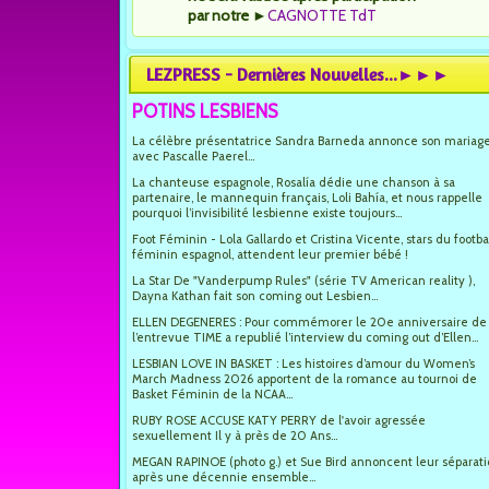
par notre
►
CAGNOTTE TdT
LEZPRESS - Dernières Nouvelles...►►►
POTINS LESBIENS
La célèbre présentatrice Sandra Barneda annonce son mariag
avec Pascalle Paerel...
La chanteuse espagnole, Rosalía dédie une chanson à sa
partenaire, le mannequin français, Loli Bahía, et nous rappelle
pourquoi l’invisibilité lesbienne existe toujours...
Foot Féminin - Lola Gallardo et Cristina Vicente, stars du footba
féminin espagnol, attendent leur premier bébé !
La Star De "Vanderpump Rules" (série TV American reality ),
Dayna Kathan fait son coming out Lesbien...
ELLEN DEGENERES : Pour commémorer le 20e anniversaire de
l’entrevue TIME a republié l’interview du coming out d’Ellen...
LESBIAN LOVE IN BASKET : Les histoires d’amour du Women’s
March Madness 2026 apportent de la romance au tournoi de
Basket Féminin de la NCAA...
RUBY ROSE ACCUSE KATY PERRY de l'avoir agressée
sexuellement Il y à près de 20 Ans...
MEGAN RAPINOE (photo g.) et Sue Bird annoncent leur séparat
après une décennie ensemble...