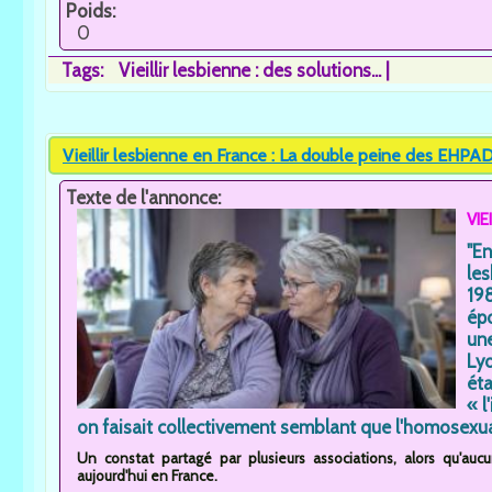
Poids:
0
Tags:
Vieillir lesbienne : des solutions...
Vieillir lesbienne en France : La double peine des EHPAD.
Texte de l'annonce:
VIE
"E
les
19
épo
un
Lyo
ét
« l
on faisait collectivement semblant que l'homosexuali
Un constat partagé par plusieurs associations, alors qu'au
aujourd'hui en France.