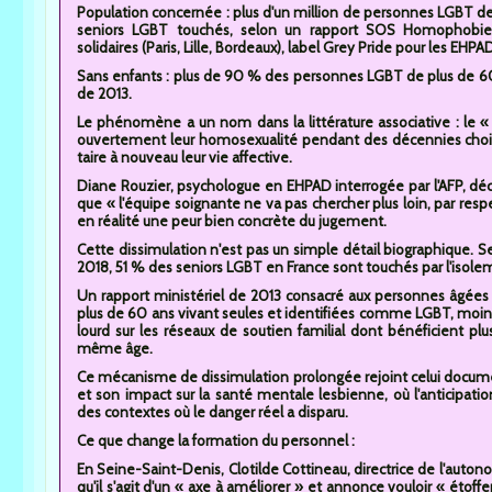
Population concernée : plus d'un million de personnes LGBT de
seniors LGBT touchés, selon un rapport SOS Homophobie de
solidaires (Paris, Lille, Bordeaux), label Grey Pride pour les EHPA
Sans enfants : plus de 90 % des personnes LGBT de plus de 60 
de 2013.
Le phénomène a un nom dans la littérature associative : le «
ouvertement leur homosexualité pendant des décennies chois
taire à nouveau leur vie affective.
Diane Rouzier, psychologue en EHPAD interrogée par l'AFP, décr
que « l'équipe soignante ne va pas chercher plus loin, par re
en réalité une peur bien concrète du jugement.
Cette dissimulation n'est pas un simple détail biographique.
2018, 51 % des seniors LGBT en France sont touchés par l'isolem
Un rapport ministériel de 2013 consacré aux personnes âgées 
plus de 60 ans vivant seules et identifiées comme LGBT, moins
lourd sur les réseaux de soutien familial dont bénéficient p
même âge.
Ce mécanisme de dissimulation prolongée rejoint celui documen
et son impact sur la santé mentale lesbienne, où l'anticipat
des contextes où le danger réel a disparu.
Ce que change la formation du personnel :
En Seine-Saint-Denis, Clotilde Cottineau, directrice de l'auto
qu'il s'agit d'un « axe à améliorer » et annonce vouloir « étof