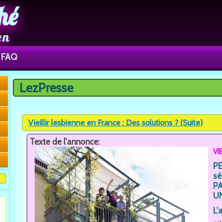
hé
en
FAQ
LezPresse
Vous êtes ici
Vieillir lesbienne en France : Des solutions ? (Suite)
Texte de l'annonce:
VI
P
sé
P
U
L'