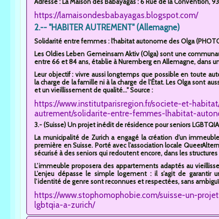
Adresse : La Maison des Babayagas : 6 Rue de la Convention, 931
https://lamaisondesbabayagas.blogspot.com/
2.-- "HABITER AUTREMENT" (Allemagne)
Solidarité entre femmes : l'habitat autonome des Olga (PHOT
Les Oldies Leben Gemeinsam Aktiv (Olga) sont une communau
entre 66 et 84 ans, établie à Nuremberg en Allemagne, dans un
Leur objectif : vivre aussi longtemps que possible en toute au
la charge de la famille ni à la charge de l’État. Les Olga sont au
et un vieillissement de qualité..." Source :
https://www.institutparisregion.fr/societe-et-habit
autrement/solidarite-entre-femmes-lhabitat-auto
3.- (Suisse) Un projet inédit de résidence pour seniors LGBTQIA+
La municipalité de Zurich a engagé la création d’un immeub
première en Suisse. Porté avec l’association locale QueerAltern, l
sécurisé à des seniors qui redoutent encore, dans les structures c
L’immeuble proposera des appartements adaptés au vieillissem
L’enjeu dépasse le simple logement : il s’agit de garantir 
l’identité de genre sont reconnues et respectées, sans ambiguïté
https://www.stophomophobie.com/suisse-un-projet-
lgbtqia-a-zurich/