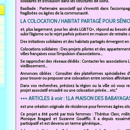
solidaires et d'inclusion dans les structures de soins.
Basiliade : Partenaire associatif qui s'investit dans l'acco
fragilisées ou âgées de la communauté.
LA COLOCATION / HABITAT PARTAGÉ POUR SÉNIOR
et, plus largement, pour les aînés LGBTQ+, répond au besoin de v
subir l'âgisme ou le rejet parfois présent en maison de retraite c
Des initiatives solidaires et des habitats partagés émergent en 
Colocations solidaires : Des projets pilotes et des appartement
villes françaises sous l'impulsion d'associations...
Se rapprocher des réseaux dédiés : Contacter les associations 
vieillissement...
Annonces ciblées : Consulter des plateformes spécialisées 
pour trouver ou proposer une colocation entre seniors affinitaire
Dans vos recherches, précisez la région ou la ville où vous 
projet associatif encadré ou une colocation privée... etc."
+++ ARTICLES à voir : 1.LA MAISON DES BABAYAGA
est une création originale de résidence pour femmes âgées sit
Ce projet a été porté par trois femmes : Thérèse Clerc, militant
Monique Bragard et Suzanne Gouëffic. Il a depuis essaimé
participatif et est devenu un terme générique...