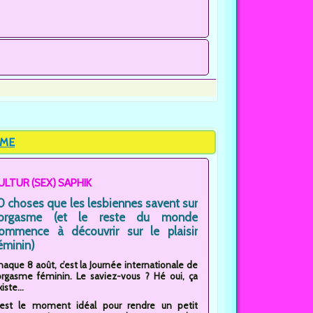
SME
ULTUR (SEX) SAPHIK
0 choses que les lesbiennes savent sur
'orgasme (et le reste du monde
ommence à découvrir sur le plaisir
éminin)
haque 8 août, c’est la Journée internationale de
’orgasme féminin. Le saviez-vous ? Hé oui, ça
iste...
'est le moment idéal pour rendre un petit