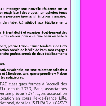
 : interroger une nouvelle résidente sur un
oir réagir face à des propos homophobes tenus
une personne âgée sans hésitation ni malaise.
 d'un label (...) attribué aux établissements
n référent dédié et organiser régulièrement des
ts - des ateliers pour « se faire beau ou belle »
me », précise Francis Carrier, fondateur de Grey
action sociale de la Ville de Paris sont engagés
 certains professionnels de deux établissements
nce.
tives voient le jour : une colocation solidaire à
lle et à Bordeaux, ainsi qu'une première « Maison
t les audacieuses.
EHPAD classiques formés à l'accueil des
T+, depuis 2020, Paris, associations
uverture prévue 2024, Lyon, association
cation en cours Ile-de-France, Lille,
National, dont les 15 EHPAD du CASVP